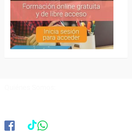
Quiénes Somos:
Especialistas en consultoría y
formación para el empleo
.
Nuestro objetivo diario es, única y exclusivamente, ayudarte a
conseguir tus metas profesionales ofreciéndote los mejores
cursos
del momento. ¿Te apuntas?