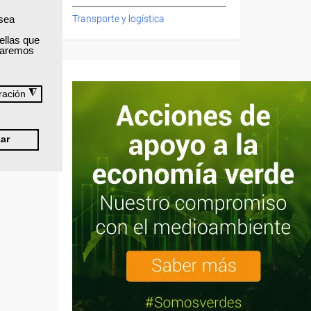
 sea
Transporte y logística
ellas que
izaremos
◮
ración
ar