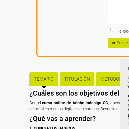
He leíd
➥ Enviar
TEMARIO
TITULACIÓN
METODOLOGÍ
¿Cuáles son los objetivos del c
Con el
curso online de Adobe Indesign CC
, apenderás
editorial en medios digitales e impresos. Desde la creación
¿Qué vas a aprender?
1. CONCEPTOS BÁSICOS