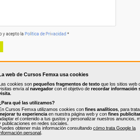
o y acepto la
Política de Privacidad
*
La web de Cursos Femxa usa cookies
Las cookies son
pequeños fragmentos de texto
que los sitios web 
A
PRECIOS
OPINIONES
visitas envía al
navegador
con el objetivo de
recordar información 
visita
.
urso?
¿Para qué las utilizamos?
En Cursos Femxa utilizamos cookies con
fines analíticos
, para trat
 a manejar desde cero la aplicación número uno a nivel mundial para 
mejorar tu experiencia
en nuestra página web y con
fines publicita
 de revistas, libros o periódicos, a la creación de un flyer o tríptico prom
adaptar el contenido a tus gustos y personalizar nuestros anuncios, 
y publicaciones en redes sociales.
Puedes obtener más información consultando
cómo trata Google la
información personal
.