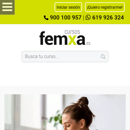
Iniciar sesión
¡Quiero registrarme!
900 100 957
|
619 926 324