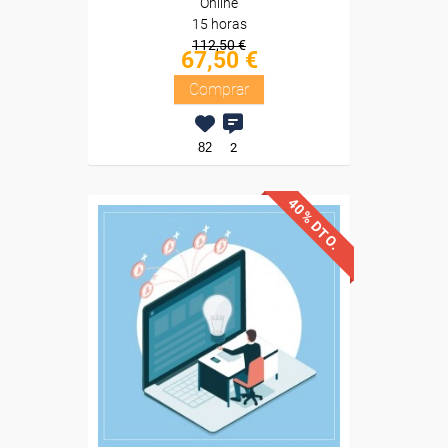
Online
15 horas
112,50 €
67,50 €
Comprar
82
2
40% DTO.
Descuentos especiales
Sin requisitos de acceso
Diploma
Compra segura