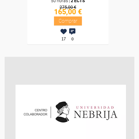
50 horas |
2 ECTS
275,00 €
165,00 €
Comprar
17
0