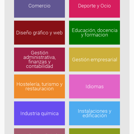
Comercio
Deporte y Ocio
Educación, docencia
Diseño gráfico y web
y formacion
Gestión
administrativa,
Gestión empresarial
finanzas y
contabilidad
Hostelería, turismo y
Idiomas
restauracion
Instalaciones y
Industria química
edificación