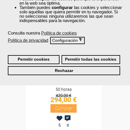
en la web sea óptima.
Sin requisitos de acceso
También puedes
configurar
las cookies y seleccionar
solo aquellas que quiera permitir en tu navegador. Si
no seleccionas ninguna utilizaremos las que sean
Diploma
indispensables para la navegación.
Compra segura
Consulta nuestra
Política de cookies
Política de privacidad
◮
Configuración
Cursos Femxa
Pack My Ardor English - 1
Permitir cookies
Permitir todas las cookies
nivel
Rechazar
Online
50 horas
420,00 €
294,00 €
Comprar
5
0