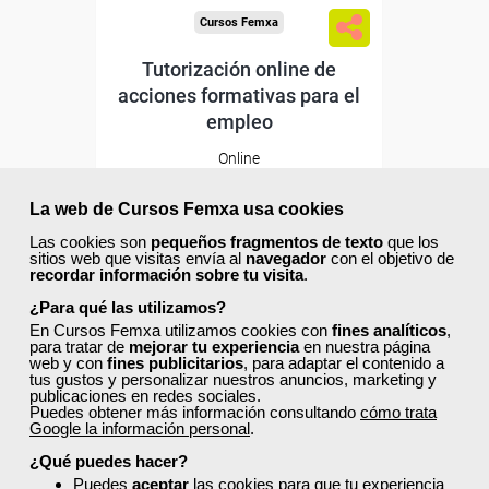
Cursos Femxa
Tutorización online de
acciones formativas para el
empleo
Online
30 horas
195,00 €
La web de Cursos Femxa usa cookies
117,00 €
Las cookies son
pequeños fragmentos de texto
que los
Comprar
sitios web que visitas envía al
navegador
con el objetivo de
recordar información sobre tu visita
.
¿Para qué las utilizamos?
20
0
En Cursos Femxa utilizamos cookies con
fines analíticos
,
para tratar de
mejorar tu experiencia
en nuestra página
web y con
fines publicitarios
, para adaptar el contenido a
tus gustos y personalizar nuestros anuncios, marketing y
publicaciones en redes sociales.
Puedes obtener más información consultando
cómo trata
Google la información personal
.
Descuentos especiales
¿Qué puedes hacer?
Puedes
aceptar
las cookies para que tu experiencia