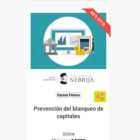
40% DTO.
Descuentos especiales
Sin requisitos de acceso
Doble titulación
Compra segura
Cursos Femxa
Prevención del blanqueo de
capitales
Online