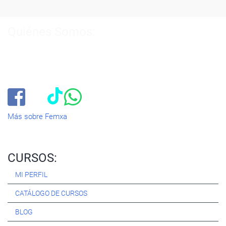
Quiénes Somos:
Especialistas en consultoría y
formación para el empleo
.
Nuestro objetivo diario es, única y exclusivamente, ayudarte a
conseguir tus metas profesionales ofreciéndote los mejores
cursos
del momento. ¿Te apuntas?
Más sobre Femxa
CURSOS:
MI PERFIL
CATÁLOGO DE CURSOS
BLOG