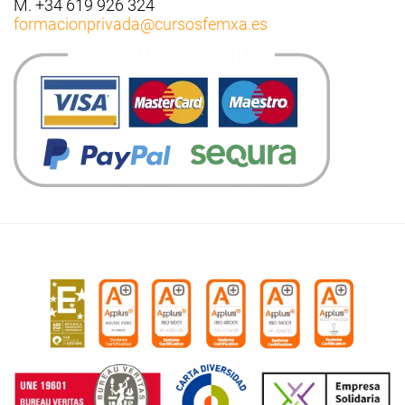
M. +34 619 926 324
formacionprivada
@cursosfemxa.es