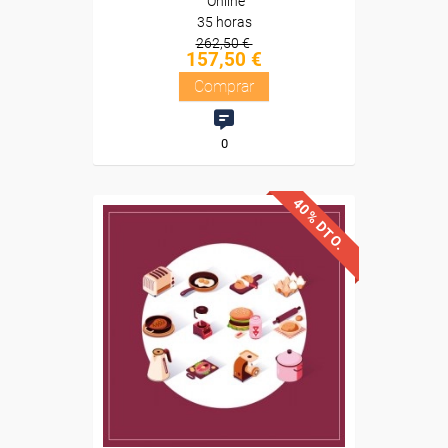
Online
35 horas
262,50 €
157,50 €
Comprar
0
40% DTO.
Descuentos especiales
Sin requisitos de acceso
Diploma
Compra segura