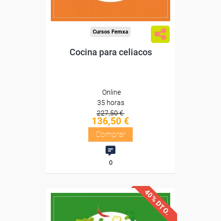
Compra segura
Cursos Femxa
Cocina para celiacos
Online
35 horas
227,50 €
136,50 €
Comprar
0
40% DTO.