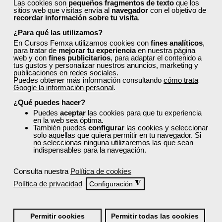
Las cookies son
pequeños fragmentos de texto
que los
sitios web que visitas envía al
navegador
con el objetivo de
recordar información sobre tu visita
.
Cursos Femxa
¿Para qué las utilizamos?
Elaboración de platos
En Cursos Femxa utilizamos cookies con
fines analíticos
,
para tratar de
mejorar tu experiencia
en nuestra página
combinados
web y con
fines publicitarios
, para adaptar el contenido a
tus gustos y personalizar nuestros anuncios, marketing y
publicaciones en redes sociales.
Puedes obtener más información consultando
cómo trata
Online
Google la información personal
.
60 horas
¿Qué puedes hacer?
390,00 €
234,00 €
Puedes
aceptar
las cookies para que tu experiencia
en la web sea óptima.
Comprar
También puedes
configurar
las cookies y seleccionar
solo aquellas que quiera permitir en tu navegador. Si
no seleccionas ninguna utilizaremos las que sean
indispensables para la navegación.
0
Consulta nuestra
Política de cookies
40% DTO.
Política de privacidad
◮
Configuración
Descuentos especiales
Permitir cookies
Permitir todas las cookies