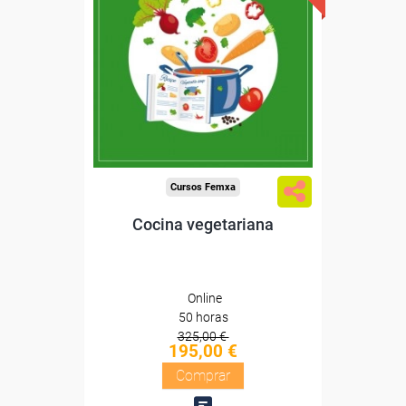
Descuentos especiales
Sin requisitos de acceso
Diploma
Compra segura
Cursos Femxa
Cocina vegetariana
Online
50 horas
325,00 €
195,00 €
Comprar