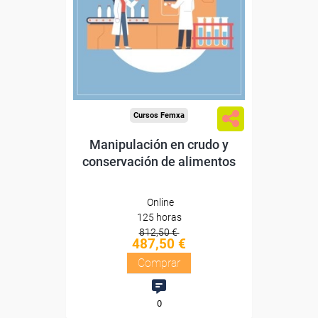
Sin requisitos de acceso
Diploma
Compra segura
Cursos Femxa
Manipulación en crudo y
conservación de alimentos
Online
125 horas
812,50 €
487,50 €
Comprar
0