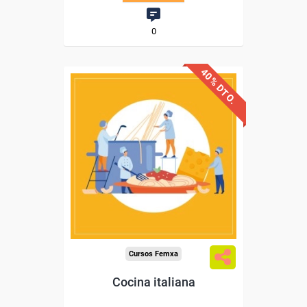
0
40% DTO.
Descuentos especiales
Sin requisitos de acceso
Diploma
Compra segura
Cursos Femxa
Cocina italiana