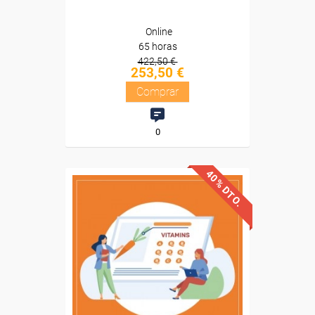
Online
65 horas
422,50 €
253,50 €
Comprar
0
40% DTO.
Descuentos especiales
Sin requisitos de acceso
Diploma