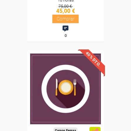
10 horas
75,00 €
45,00 €
Comprar
0
40% DTO.
Descuentos especiales
Sin requisitos de acceso
Diploma
Compra segura
Cursos Femxa