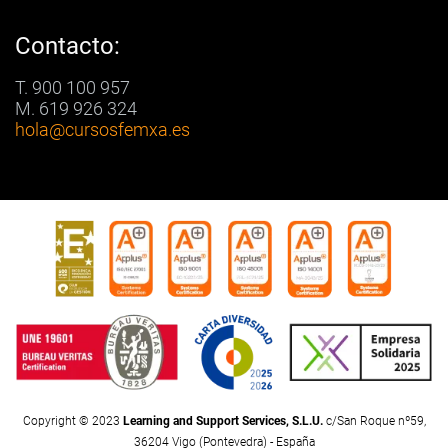
Contacto:
T. 900 100 957
M. 619 926 324
hola
@cursosfemxa.es
Copyright © 2023
Learning and Support Services, S.L.U.
c/San Roque nº59,
36204 Vigo (Pontevedra) - España