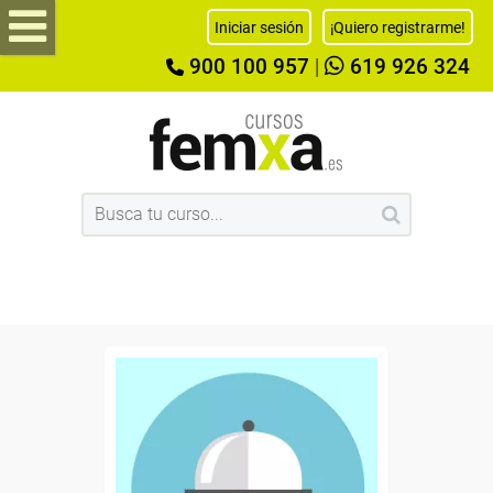
Iniciar sesión
¡Quiero registrarme!
900 100 957
|
619 926 324