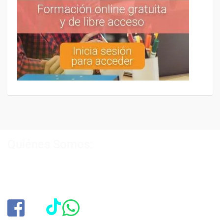
Quiénes Somos:
Especialistas en consultoría y
formación para el empleo
.
Nuestro objetivo diario es, única y exclusivamente, ayudarte a
conseguir tus metas profesionales ofreciéndote los mejores
cursos
del momento. ¿Te apuntas?