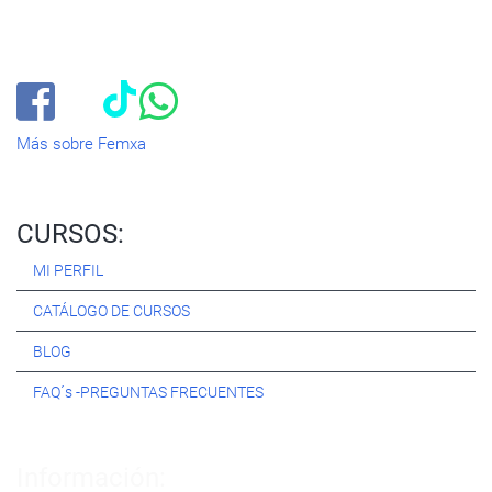
Especialistas en consultoría y
formación para el empleo
.
Nuestro objetivo diario es, única y exclusivamente, ayudarte a
conseguir tus metas profesionales ofreciéndote los mejores
cursos
del momento. ¿Te apuntas?
Más sobre Femxa
CURSOS:
MI PERFIL
CATÁLOGO DE CURSOS
BLOG
FAQ´s -PREGUNTAS FRECUENTES
Información: