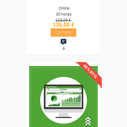
Online
30 horas
225,00 €
135,00 €
Comprar
0
40% DTO.
Descuentos especiales
Sin requisitos de acceso
Diploma
Compra segura