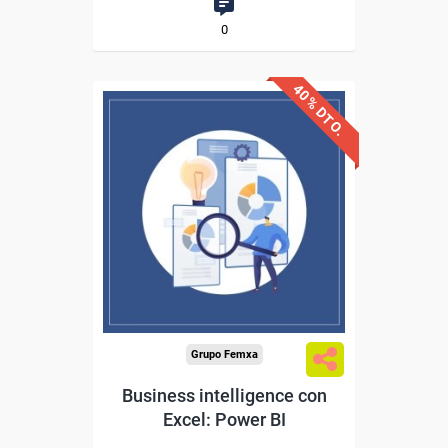
0
40% DTO.
Descuentos especiales
Sin requisitos de acceso
Diploma
Compra segura
Grupo Femxa
Business intelligence con
Excel: Power BI