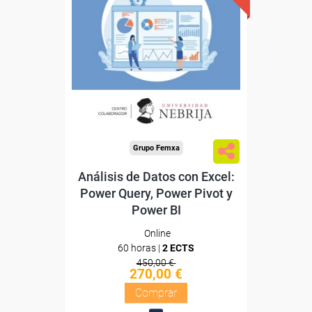
Descuentos especiales
Sin requisitos de acceso
Doble titulación
Compra segura
Grupo Femxa
Análisis de Datos con Excel:
Power Query, Power Pivot y
Power BI
Online
60 horas |
2 ECTS
450,00 €
270,00 €
Comprar