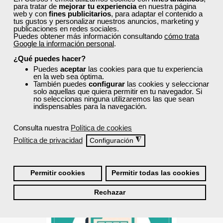
para tratar de
mejorar tu experiencia
en nuestra página
web y con
fines publicitarios
, para adaptar el contenido a
Grupo Femxa
tus gustos y personalizar nuestros anuncios, marketing y
publicaciones en redes sociales.
Microsoft Excel Intermedio
Puedes obtener más información consultando
cómo trata
Google la información personal
.
¿Qué puedes hacer?
Puedes
aceptar
las cookies para que tu experiencia
Online
en la web sea óptima.
También puedes
configurar
las cookies y seleccionar
30 horas
solo aquellas que quiera permitir en tu navegador. Si
165,00 €
no seleccionas ninguna utilizaremos las que sean
99,00 €
indispensables para la navegación.
Comprar
Consulta nuestra
Política de cookies
Política de privacidad
◮
Configuración
0
Permitir cookies
Permitir todas las cookies
40% DTO.
Rechazar
Descuentos especiales