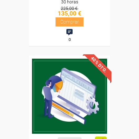
30 horas
225,00 €
135,00 €
Comprar
0
40% DTO.
Descuentos especiales
Sin requisitos de acceso
Diploma
Compra segura