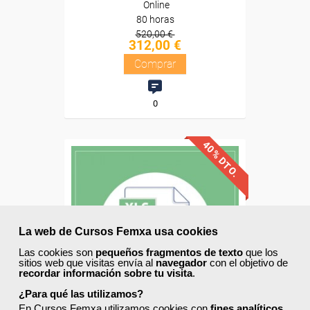
Online
80 horas
520,00 €
312,00 €
Comprar
0
40% DTO.
Descuentos especiales
Sin requisitos de acceso
La web de Cursos Femxa usa cookies
Las cookies son
pequeños fragmentos de texto
que los
Diploma
sitios web que visitas envía al
navegador
con el objetivo de
recordar información sobre tu visita
.
Compra segura
¿Para qué las utilizamos?
En Cursos Femxa utilizamos cookies con
fines analíticos
,