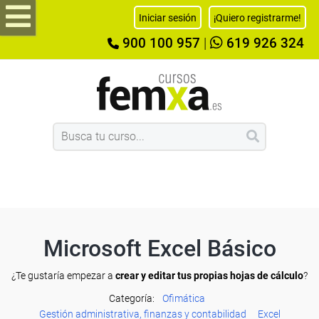
Iniciar sesión
¡Quiero registrarme!
900 100 957
|
619 926 324
Microsoft Excel Básico
¿Te gustaría empezar a
crear y editar tus propias hojas de cálculo
?
Categoría:
Ofimática
Gestión administrativa, finanzas y contabilidad
Excel