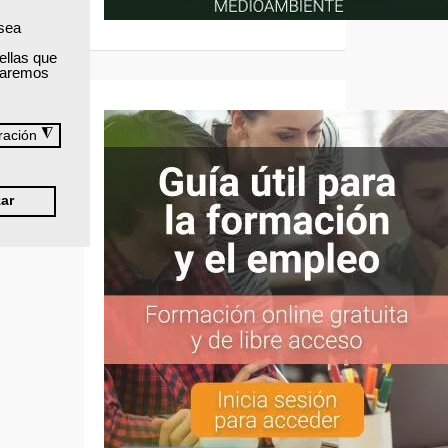
sas y
 sea
ellas que
izaremos
◮
ración
ar