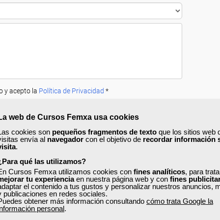
o y acepto la
Política de Privacidad
*
La web de Cursos Femxa usa cookies
Las cookies son
pequeños fragmentos de texto
que los sitios web 
visitas envía al
navegador
con el objetivo de
recordar información 
visita
.
¿Para qué las utilizamos?
En Cursos Femxa utilizamos cookies con
fines analíticos
, para trat
A
PRECIOS
OPINIONES
mejorar tu experiencia
en nuestra página web y con
fines publicita
adaptar el contenido a tus gustos y personalizar nuestros anuncios, 
y publicaciones en redes sociales.
Puedes obtener más información consultando
cómo trata Google la
información personal
.
ridad, eficiencia y productividad
, aprenderás a analizar los puntos clav