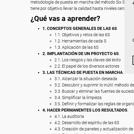
metodología de puesta en marcha del método Six Sigma 
tiene por objetivo llevar la calidad hasta niveles cercanos
¿Qué vas a aprender?
1. CONCEPTOS GENERALES DE LAS 6S
.
1.1. Objetivos y retos de las 6S
1.2. Herramientas de cada S
1.3. Aplicación de las 6S
2. IMPLANTACIÓN DE UN PROYECTO 6S
.
2.1. Los riesgos y las claves del éxito
2.2. El papel de los diversos actores
3. LAS TÉCNICAS DE PUESTA EN MARCHA
.
3.1. Alcanzar la situación deseada
3.2. Descubrir y suprimir lo inútil: método d
3.3. Buscar y eliminar las fuentes de sucied
3.4. Simplificar la limpieza
3.5. Definir y formalizar las reglas de organ
4. HACER PERMANENTES LOS RESULTADOS
.
4.1. La auditoría
4.2. Desarrollo del espíritu de las 6S
4.3. Creación de paneles y actualización de