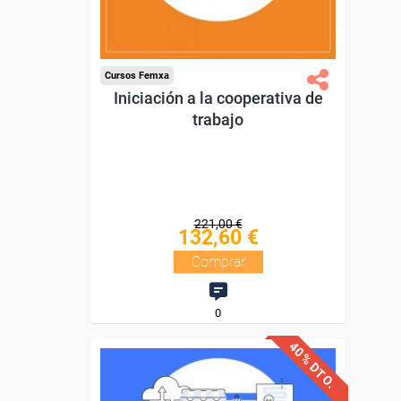
Compra segura
Cursos Femxa
Iniciación a la cooperativa de
trabajo
221,00 €
132,60 €
Comprar
0
40% DTO.
Descuentos especiales