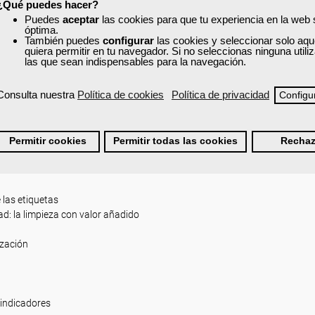
¿Qué puedes hacer?
(6S) basado en datos que examina los procesos repetitivos de las empre
Puedes
aceptar
las cookies para que tu experiencia en la web
 a la perfección.
óptima.
También puedes
configurar
las cookies y seleccionar solo aqu
quiera permitir en tu navegador. Si no seleccionas ninguna util
las que sean indispensables para la navegación.
Consulta nuestra
Política de cookies
Política de privacidad
Configu
Permitir cookies
Permitir todas las cookies
Rechaz
e las etiquetas
ad: la limpieza con valor añadido
ización
 indicadores