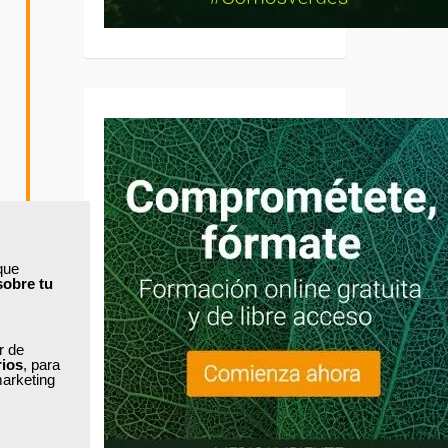
que
sobre tu
ar de
rios
, para
marketing
e y la