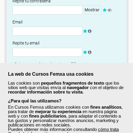
Repite tu contraseña
Mostrar
Email
Repite tu email
¿Quieres completar ahora tu perfil?
Si
No, completaré mi perfil más adelante
La web de Cursos Femxa usa cookies
Las cookies son
pequeños fragmentos de texto
que los
Newsletter
sitios web que visitas envía al
navegador
con el objetivo de
recordar información sobre tu visita
.
Si, quiero recibir información sobre cursos, ofertas
exclusivas y recursos para el aprendizaje.
¿Para qué las utilizamos?
En Cursos Femxa utilizamos cookies con
fines analíticos
,
para tratar de
mejorar tu experiencia
en nuestra página
Términos y condiciones
web y con
fines publicitarios
, para adaptar el contenido a
tus gustos y personalizar nuestros anuncios, marketing y
He leído y acepto la
Política de Privacidad
publicaciones en redes sociales.
Puedes obtener más información consultando
cómo trata