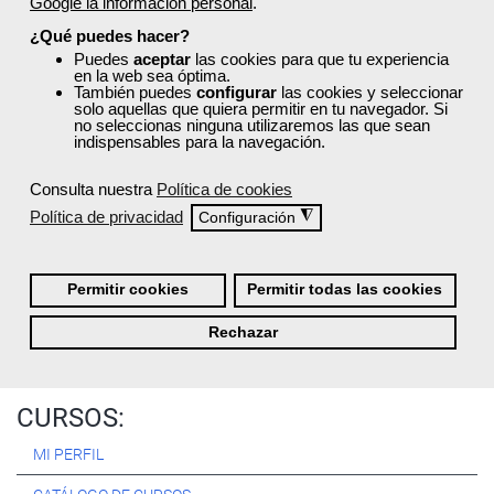
Google la información personal
.
Registrarse
¿Qué puedes hacer?
Puedes
aceptar
las cookies para que tu experiencia
en la web sea óptima.
También puedes
configurar
las cookies y seleccionar
solo aquellas que quiera permitir en tu navegador. Si
no seleccionas ninguna utilizaremos las que sean
Quiénes Somos:
indispensables para la navegación.
Especialistas en consultoría y
formación para el empleo
.
Consulta nuestra
Política de cookies
Nuestro objetivo diario es, única y exclusivamente, ayudarte a
Política de privacidad
◮
Configuración
conseguir tus metas profesionales ofreciéndote los mejores
cursos
del momento. ¿Te apuntas?
Permitir cookies
Permitir todas las cookies
Más sobre Femxa
Rechazar
CURSOS:
MI PERFIL