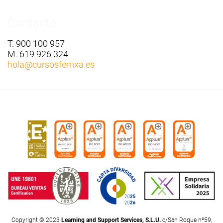
Contacto:
T. 900 100 957
M. 619 926 324
hola
@cursosfemxa.es
Copyright © 2023
Learning and Support Services, S.L.U.
c/San Roque nº59,