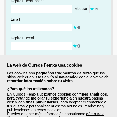
Repite tu contraseña
Mostrar
Email
Repite tu email
¿Quieres completar ahora tu perfil?
Si
No, completaré mi perfil más adelante
La web de Cursos Femxa usa cookies
Las cookies son
pequeños fragmentos de texto
que los
Newsletter
sitios web que visitas envía al
navegador
con el objetivo de
recordar información sobre tu visita
.
Si, quiero recibir información sobre cursos, ofertas
exclusivas y recursos para el aprendizaje.
¿Para qué las utilizamos?
En Cursos Femxa utilizamos cookies con
fines analíticos
,
para tratar de
mejorar tu experiencia
en nuestra página
Términos y condiciones
web y con
fines publicitarios
, para adaptar el contenido a
tus gustos y personalizar nuestros anuncios, marketing y
He leído y acepto la
Política de Privacidad
publicaciones en redes sociales.
Puedes obtener más información consultando
cómo trata