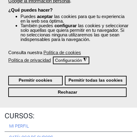
Google la información personal
.
Registrarse
¿Qué puedes hacer?
Puedes
aceptar
las cookies para que tu experiencia
en la web sea óptima.
También puedes
configurar
las cookies y seleccionar
solo aquellas que quiera permitir en tu navegador. Si
no seleccionas ninguna utilizaremos las que sean
Quiénes Somos:
indispensables para la navegación.
Especialistas en consultoría y
formación para el empleo
.
Consulta nuestra
Política de cookies
Nuestro objetivo diario es, única y exclusivamente, ayudarte a
Política de privacidad
◮
Configuración
conseguir tus metas profesionales ofreciéndote los mejores
cursos
del momento. ¿Te apuntas?
Permitir cookies
Permitir todas las cookies
Más sobre Femxa
Rechazar
CURSOS:
MI PERFIL