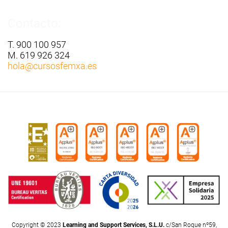
Contacto:
T. 900 100 957
M. 619 926 324
hola
@cursosfemxa.es
Copyright © 2023
Learning and Support Services, S.L.U.
c/San Roque nº59,