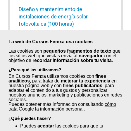
Diseño y mantenimiento de
instalaciones de energía solar
fotovoltaica (100 horas)
Elementos eléctricos en las
La web de Cursos Femxa usa cookies
máquinas (60 horas)
Las cookies son
pequeños fragmentos de texto
que
Energías renovables: Especialidad
los sitios web que visitas envía al
navegador
con el
objetivo de
recordar información sobre tu visita
.
biomasa (70 horas)
¿Para qué las utilizamos?
Fundamentos de robótica (50 horas)
En Cursos Femxa utilizamos cookies con
fines
analíticos
, para tratar de
mejorar tu experiencia
en
nuestra página web y con
fines publicitarios
, para
Gestión avanzada del mantenimiento de
adaptar el contenido a tus gustos y personalizar
la empresa (60 horas)
nuestros anuncios, marketing y publicaciones en redes
sociales.
Puedes obtener más información consultando
cómo
Gestión logística (150 horas)
trata Google la información personal
.
Ingeniería de calidad (210 horas)
¿Qué puedes hacer?
Puedes
aceptar
las cookies para que tu
Instalación de climatización (130 horas)