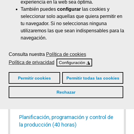
experiencia en la web sea óptima.
También puedes
configurar
las cookies y
Instalaciones de energía eólica (100
seleccionar solo aquellas que quiera permitir en
horas)
tu navegador. Si no seleccionas ninguna
Instalaciones eléctricas de B.T. en
utilizaremos las que sean indispensables para la
edificación (70 horas)
navegación.
Mantenimiento eléctrico y mecánico de
Consulta nuestra
Política de cookies
instalaciones industriales (90 horas)
Política de privacidad
◮
Configuración
Normas de operación de las redes de
distribución eléctrica (30 horas)
Permitir cookies
Permitir todas las cookies
Normativa, obligaciones y novedades en
Rechazar
el mantenimiento de instalaciones
industriales (60 horas)
Planificación, programación y control de
la producción (40 horas)