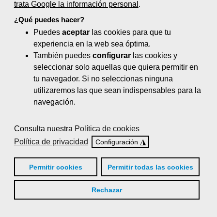
trata Google la información personal
.
Marketing digital: diseño web,
¿Qué puedes hacer?
herramientas, estrategias y gestión (55
Puedes
aceptar
las cookies para que tu
horas)
experiencia en la web sea óptima.
Negocios online y comercio
También puedes
configurar
las cookies y
electrónico (80 horas)
seleccionar solo aquellas que quiera permitir en
tu navegador. Si no seleccionas ninguna
Neuromarketing (35 horas)
utilizaremos las que sean indispensables para la
navegación.
Organización de eventos y protocolo (65
horas)
Consulta nuestra
Política de cookies
Posicionamiento en buscadores (50
Política de privacidad
◮
Configuración
horas)
Permitir cookies
Permitir todas las cookies
Proyectos de decoración comercial (80
horas)
Rechazar
Técnicas de gestión del servicio de
venta y de postventa (30 horas)