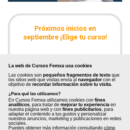
Próximos inicios en
septiembre ¡Elige tu curso!
Control de métodos y tiempos en
La web de Cursos Femxa usa cookies
procesos (30 horas)
Las cookies son
pequeños fragmentos de texto
que
Fidelización y retención de clientes (24
los sitios web que visitas envía al
navegador
con el
objetivo de
recordar información sobre tu visita
.
horas)
¿Para qué las utilizamos?
Gestión de comunidades virtuales (100
En Cursos Femxa utilizamos cookies con
fines
horas)
analíticos
, para tratar de
mejorar tu experiencia
en
nuestra página web y con
fines publicitarios
, para
adaptar el contenido a tus gustos y personalizar
Herramientas en internet: comercio
nuestros anuncios, marketing y publicaciones en redes
sociales.
electrónico (80 horas)
Puedes obtener más información consultando
cómo