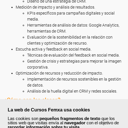
Diseño de una estrategia de CRM.
Medición de impacto y análisis de resultados.
KPIs específicos para campañas digitales y social
media.
Herramientas de análisis de datos: Google Analytics,
herramientas de CRM.
Evaluación de la sostenibilidad en la relación con
clientes y optimización de recurso.
Escucha activa y feedback en social media.
Técnicas de evaluación del feedback en social media.
Gestión de crisis y estrategias para mejorar la imagen
corporativa.
Optimización de recursos y reducción de impacto.
Implementación de recursos sostenibles en la gestión
de datos.
Análisis de la huella digital en CRM y redes sociales.
¿Cómo son las clases?
Este curso se imparte en
modalidad online
con una duración de
55
La web de Cursos Femxa usa cookies
horas.
Las cookies son
pequeños fragmentos de texto
que los
sitios web que visitas envía al
navegador
con el objetivo de
recordar información sobre tu visita
.