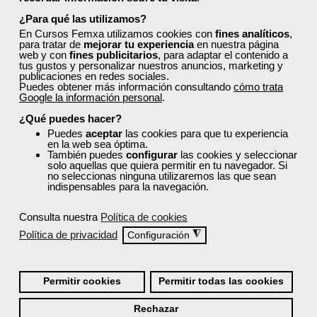
Requisitos De Acceso
¿Para qué las utilizamos?
En Cursos Femxa utilizamos cookies con
fines analíticos
,
para tratar de
mejorar tu experiencia
en nuestra página
web y con
fines publicitarios
, para adaptar el contenido a
Titulación
tus gustos y personalizar nuestros anuncios, marketing y
publicaciones en redes sociales.
Puedes obtener más información consultando
cómo trata
Google la información personal
.
Entidades
¿Qué puedes hacer?
Puedes
aceptar
las cookies para que tu experiencia
en la web sea óptima.
Formación 100% Subvencionada por:
También puedes
configurar
las cookies y seleccionar
solo aquellas que quiera permitir en tu navegador. Si
no seleccionas ninguna utilizaremos las que sean
indispensables para la navegación.
Consulta nuestra
Política de cookies
Comentarios (
0
)
Política de privacidad
◮
Configuración
Permitir cookies
Permitir todas las cookies
Preguntas frecuentes sobre la
Rechazar