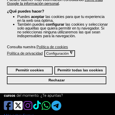
Mantendremos tus datos durante el plazo de tiempo que exija la
Google la información personal
.
normativa aplicable.
¿Qué puedes hacer?
Por último, te informamos que si consideras que el tratamiento de
Puedes
aceptar
las cookies para que tu experiencia
tus datos no se ajusta a la normativa de aplicación, podrás
en la web sea óptima.
interponer una reclamación ante la Agencia Española de Protección
También puedes
configurar
las cookies y seleccionar
solo aquellas que quiera permitir en tu navegador. Si
de Datos.
no seleccionas ninguna utilizaremos las que sean
indispensables para la navegación.
Para más información consulta la
Política de privacidad
.
Consulta nuestra
Política de cookies
Política de privacidad
◮
Configuración
Permitir cookies
Permitir todas las cookies
Quiénes Somos:
Rechazar
Especialistas en consultoría y
formación para el empleo
.
Nuestro objetivo diario es, única y exclusivamente, ayudarte a
conseguir tus metas profesionales ofreciéndote los mejores
cursos
del momento. ¿Te apuntas?