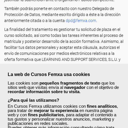
También podrás ponerte en contacto con nuestro Delegado de
Protección de Datos, mediante escrito dirigido a éste a la dirección
anteriormente citada o a la cuenta
dpd
@femxa.com
.
La finalidad del tratamiento es gestionar tu solicitud de plaza en el
curso solicitado, así como todas las tareas inherentes al proceso de
matrícula y posterior desarrollo de la acción formativa. Asimismo, al
facilitar tus datos personales y aceptar esta cláusula, autorizas el
envío de comunicaciones por medios electrónicos relativas a la
oferta formativa que LEARNING AND SUPPORT SERVICES, S.L.U. y
otros centros terceros colaboradores ofertan dentro de su
actividad como entidades de Formación Profesional para el Empleo
La web de Cursos Femxa usa cookies
.
Las cookies son
pequeños fragmentos de texto
que los
La legitimación del tratamiento es tu consentimiento al solicitar
sitios web que visitas envía al
navegador
con el objetivo de
recordar información sobre tu visita
.
voluntariamente tu inscripción en el curso seleccionado (Art. 6.1 a
RGPD) y en caso de formalizarse la matrícula, la existencia de un
¿Para qué las utilizamos?
contrato de formación (Art. 6.1 b RGPD) y el cumplimiento de
En Cursos Femxa utilizamos cookies con
fines analíticos
,
obligaciones legales (Art. 6.1 c RGPD).
para tratar de
mejorar tu experiencia
en nuestra página
web y con
fines publicitarios
, para adaptar el contenido a
tus gustos y personalizar nuestros anuncios, marketing y
Tus datos no van a ser objeto de transferencias internacionales.
publicaciones en redes sociales.
Puedes obtener más información consultando
cómo trata