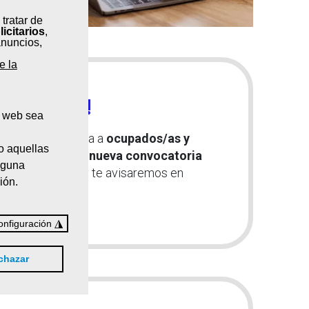
 tratar de
licitarios
,
anuncios,
e la
agotadas!
a web sea
resencial
dirigida a
ocupados/as y
o aquellas
ublicaremos una
nueva convocatoria
nguna
to y actualizado y te avisaremos en
ión.
◮
onfiguración
chazar