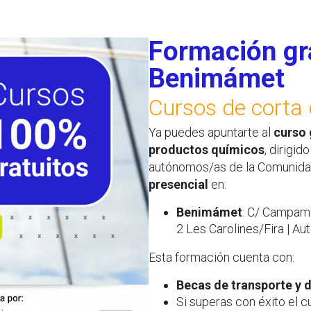
Formación gr
Benimámet
Cursos de corta 
Ya puedes apuntarte al
curso 
productos químicos
, dirigi
autónomos/as de la Comunidad
presencial
en:
Benimámet
: C/ Campame
2 Les Carolines/Fira | Au
Esta formación cuenta con:
Becas de transporte y 
Si superas con éxito el c