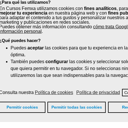
¿Para qué las utilizamos?
En Cursos Femxa utilizamos cookies con
fines analíticos
, para
mejorar tu experiencia
en nuestra página web y con
fines pub
para adaptar el contenido a tus gustos y personalizar nuestros 
marketing y publicaciones en redes sociales.
Puedes obtener más información consultando
cómo trata Googl
información personal
.
¿Qué puedes hacer?
utonómica en Valencia ¡Plazas 
Puedes
aceptar
las cookies para que tu experiencia en l
óptima.
ocatoria autonómica de formación gratuita en
modalidad p
También puedes
configurar
las cookies y seleccionar sol
 llegado a tiempo?
☹
¡No te preocupes! Próximamente p
que quiera permitir en tu navegador. Si no seleccionas ni
d. Regístrate en
cursosfemxa.es
, mantén tu perfil comple
utilizaremos las que sean indispensables para la navegac
os gratuitos
.
Consulta nuestra
Política de cookies
Política de privacidad
C
Permitir cookies
Permitir todas las cookies
Re