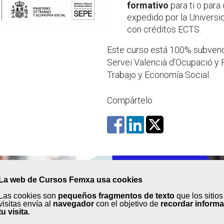
formativo
para ti o para 
expedido por la Universid
con créditos ECTS.
Este curso está 100% subvenci
Servei Valencià d'Ocupació y 
Trabajo y Economía Social.
Compártelo
La web de Cursos Femxa usa cookies
Las cookies son
pequeños fragmentos de texto
que los sitio
visitas envía al
navegador
con el objetivo de
recordar inform
tu visita
.