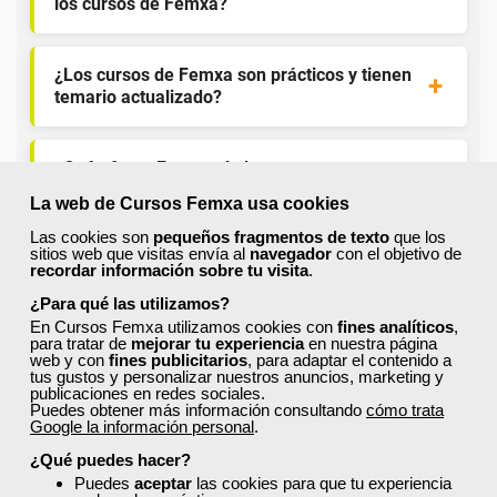
los cursos de Femxa?
¿Los cursos de Femxa son prácticos y tienen
temario actualizado?
¿Qué ofrece Femxa al alumno una vez
finaliza su formación?
La web de Cursos Femxa usa cookies
Las cookies son
pequeños fragmentos de texto
que los
sitios web que visitas envía al
navegador
con el objetivo de
¿Recibiré un certificado al finalizar un curso
recordar información sobre tu visita
.
gratuito?
¿Para qué las utilizamos?
En Cursos Femxa utilizamos cookies con
fines analíticos
,
para tratar de
mejorar tu experiencia
en nuestra página
web y con
fines publicitarios
, para adaptar el contenido a
tus gustos y personalizar nuestros anuncios, marketing y
publicaciones en redes sociales.
Puedes obtener más información consultando
cómo trata
Google la información personal
.
¡Únete a la Comunidad Femxa!
¿Qué puedes hacer?
Actualmente
este curso está cerrado
y no hay plazas
Puedes
aceptar
las cookies para que tu experiencia