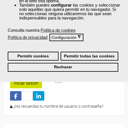
disponibles.
en la web sea óptima.
También puedes
configurar
las cookies y seleccionar
solo aquellas que quiera permitir en tu navegador. Si
Si todavía no tienes cuenta de usuario,
regístrate
, indicando
no seleccionas ninguna utilizaremos las que sean
tu sector profesional y tus preferencias formativas. Si ya
indispensables para la navegación.
estás registrado, inicia sesión a continuación y filtra tu
búsqueda para encontrar los cursos que se ajusten a tu
Consulta nuestra
Política de cookies
perfil.
Política de privacidad
◮
Configuración
Permitir cookies
Permitir todas las cookies
Rechazar
Recordarme
Iniciar sesión
¿No recuerdas tu nombre de usuario o contraseña?