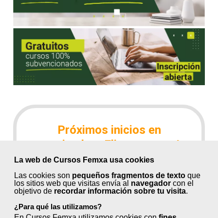
Próximos inicios en
septiembre ¡Elige tu curso!
La web de Cursos Femxa usa cookies
Las cookies son
pequeños fragmentos de texto
que
Conceptos para el diseño de
los sitios web que visitas envía al
navegador
con el
objetivo de
recordar información sobre tu visita
.
instalaciones de energía solar
fotovoltaica (60 horas)
¿Para qué las utilizamos?
En Cursos Femxa utilizamos cookies con
fines