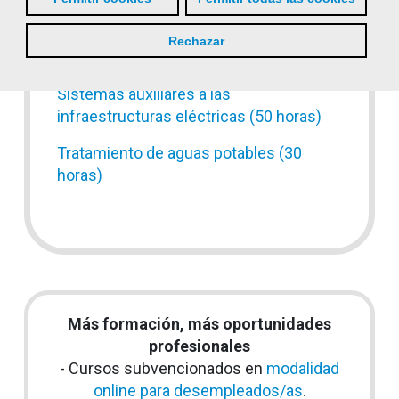
Producción, transporte, almacenaje y
aplicaciones del hidrógeno verde (120
Rechazar
horas)
Sistemas auxiliares a las
infraestructuras eléctricas (50 horas)
Tratamiento de aguas potables (30
horas)
Más formación, más oportunidades
profesionales
- Cursos subvencionados en
modalidad
online para desempleados/as
.