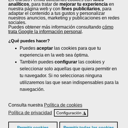
analíticos
, para tratar de
mejorar tu experiencia
en
Energía solar térmica y
nuestra página web y con
fines publicitarios
, para
termoeléctrica (100 horas)
adaptar el contenido a tus gustos y personalizar
nuestros anuncios, marketing y publicaciones en redes
sociales.
Gestión de la venta y su cobro. Atención
Puedes obtener más información consultando
cómo
de quejas y reclamaciones (30 horas)
trata Google la información personal
.
¿Qué puedes hacer?
Normativa y aspectos fundamentales
Puedes
aceptar
las cookies para que tu
de mantenimiento en líneas de alta
experiencia en la web sea óptima.
tensión (80 horas)
También puedes
configurar
las cookies y
Novedades en la seguridad de los datos
seleccionar solo aquellas que quiera permitir en
personales (15 horas)
tu navegador. Si no seleccionas ninguna
utilizaremos las que sean indispensables para la
Operación y control del sistema
navegación.
eléctrico (20 horas)
Consulta nuestra
Política de cookies
Operaciones en líneas aéreas de
Política de privacidad
◮
tensión 1-30 Kv y centros de
Configuración
transformación (35 horas)
Permitir cookies
Permitir todas las cookies