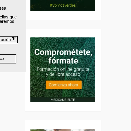
 sea
ellas que
izaremos
◮
ración
ar