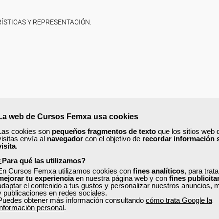
RÍSTICAS Y REPRESENTACIÓN.
La web de Cursos Femxa usa cookies
Las cookies son
pequeños fragmentos de texto
que los sitios web 
visitas envía al
navegador
con el objetivo de
recordar información 
visita
.
¿Para qué las utilizamos?
En Cursos Femxa utilizamos cookies con
fines analíticos
, para trat
mejorar tu experiencia
en nuestra página web y con
fines publicita
adaptar el contenido a tus gustos y personalizar nuestros anuncios, 
y publicaciones en redes sociales.
Puedes obtener más información consultando
cómo trata Google la
información personal
.