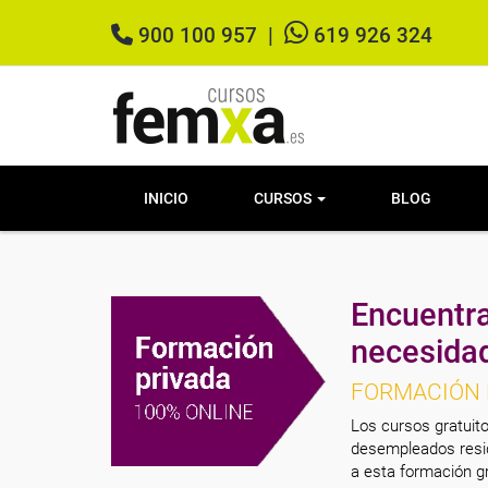
900 100 957
|
619 926 324
INICIO
CURSOS
BLOG
Encuentra
necesida
FORMACIÓN 
Los cursos gratuito
desempleados resid
a esta formación gr