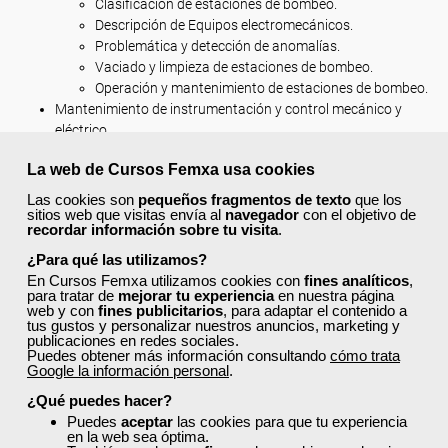
Clasificación de estaciones de bombeo.
Descripción de Equipos electromecánicos.
Problemática y detección de anomalías.
Vaciado y limpieza de estaciones de bombeo.
Operación y mantenimiento de estaciones de bombeo.
Mantenimiento de instrumentación y control mecánico y
eléctrico.
Instrumentación y Control.
La web de Cursos Femxa usa cookies
Sensores.
Transmisores.
Las cookies son
pequeños fragmentos de texto
que los
sitios web que visitas envía al
Lazos de control automático.
navegador
con el objetivo de
recordar información sobre tu visita
.
Otros elementos.
Automatismo, instrumentación y control en las
¿Para qué las utilizamos?
instalaciones de aguas residuales.
En Cursos Femxa utilizamos cookies con
fines analíticos
,
para tratar de
mejorar tu experiencia
en nuestra página
Mediciones básicas.
web y con
fines publicitarios
, para adaptar el contenido a
Operación y Mantenimiento de la Instrumentación.
tus gustos y personalizar nuestros anuncios, marketing y
publicaciones en redes sociales.
Conservación de las instalaciones.
Puedes obtener más información consultando
cómo trata
Aplicación de trabajos de conservación.
Google la información personal
.
Definición de Clases de conservación.
¿Qué puedes hacer?
¿Cuál es la metodología?
Puedes
aceptar
las cookies para que tu experiencia
en la web sea óptima.
Este curso se imparte en
modalidad online
con una duración de 50