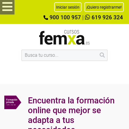
Iniciar sesión
¡Quiero registrarme!
900 100 957
|
619 926 324
Encuentra la formación
online que mejor se
adapta a tus