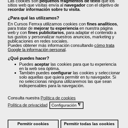
Las cookies son
pequeños fragmentos de texto
que los
sitios web que visitas envía al
navegador
con el objetivo de
gratuito?
recordar información sobre tu visita
.
¿Para qué las utilizamos?
En Cursos Femxa utilizamos cookies con
fines analíticos
,
para tratar de
mejorar tu experiencia
en nuestra página
web y con
fines publicitarios
, para adaptar el contenido a
tus gustos y personalizar nuestros anuncios, marketing y
publicaciones en redes sociales.
Puedes obtener más información consultando
cómo trata
Inicia sesión:
Google la información personal
.
Accede con tu nombre de usuario y contraseña o inicia
¿Qué puedes hacer?
sesión con Facebook, Google o LinkedIn:
Puedes
aceptar
las cookies para que tu experiencia
en la web sea óptima.
También puedes
configurar
las cookies y seleccionar
solo aquellas que quiera permitir en tu navegador. Si
no seleccionas ninguna utilizaremos las que sean
indispensables para la navegación.
Consulta nuestra
Política de cookies
Recordarme
Política de privacidad
◮
Configuración
Iniciar sesión
Permitir cookies
Permitir todas las cookies