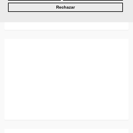
Rechazar
¿No recuerdas tu nombre de usuario o contraseña?
Si todavía no tienes cuenta de usuario,
regístrate aquí