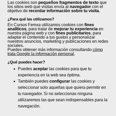
Las cookies son
pequeños fragmentos de texto
que
los sitios web que visitas envía al
navegador
con el
objetivo de
recordar información sobre tu visita
.
¿Para qué las utilizamos?
Tintorerías y lavanderías
En Cursos Femxa utilizamos cookies con
fines
analíticos
, para tratar de
mejorar tu experiencia
en
nuestra página web y con
fines publicitarios
, para
adaptar el contenido a tus gustos y personalizar
nuestros anuncios, marketing y publicaciones en redes
Transporte y logística
sociales.
Puedes obtener más información consultando
cómo
trata Google la información personal
.
¿Qué puedes hacer?
Puedes
aceptar
las cookies para que tu
experiencia en la web sea óptima.
También puedes
configurar
las cookies y
seleccionar solo aquellas que quiera permitir en
Formación gratuita
tu navegador. Si no seleccionas ninguna
para
utilizaremos las que sean indispensables para la
navegación.
desempleados/as