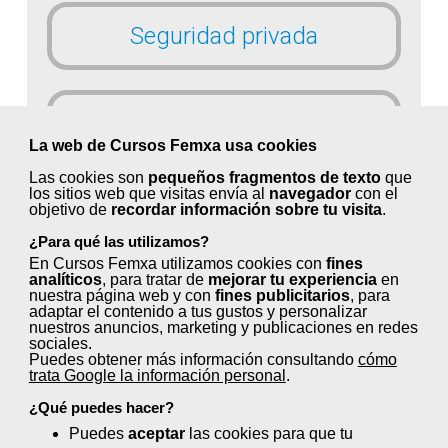
Seguridad privada
Servicio doméstico y fincas
La web de Cursos Femxa usa cookies
urbanas
Las cookies son
pequeños fragmentos de texto
que
los sitios web que visitas envía al
navegador
con el
objetivo de
recordar información sobre tu visita
.
Servicios funerarios
¿Para qué las utilizamos?
En Cursos Femxa utilizamos cookies con
fines
analíticos
, para tratar de
mejorar tu experiencia
en
nuestra página web y con
fines publicitarios
, para
adaptar el contenido a tus gustos y personalizar
Textil, confección y piel
nuestros anuncios, marketing y publicaciones en redes
sociales.
Puedes obtener más información consultando
cómo
trata Google la información personal
.
¿Qué puedes hacer?
Tintorerías y lavanderías
Puedes
aceptar
las cookies para que tu