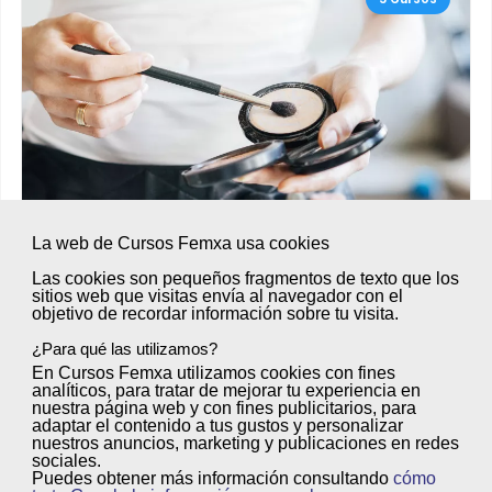
La web de Cursos Femxa usa cookies
Las cookies son
pequeños fragmentos de texto
que los
sitios web que visitas envía al
navegador
con el
objetivo de
recordar información sobre tu visita
.
Escuela de Imagen Personal
¿Para qué las utilizamos?
Explora los cursos de estética y belleza de nuestra
En Cursos Femxa utilizamos cookies con
fines
analíticos
, para tratar de
mejorar tu experiencia
en
escuela de imagen personal. Fórmate en un sector
nuestra página web y con
fines publicitarios
, para
con gran...
adaptar el contenido a tus gustos y personalizar
nuestros anuncios, marketing y publicaciones en redes
sociales.
Puedes obtener más información consultando
cómo