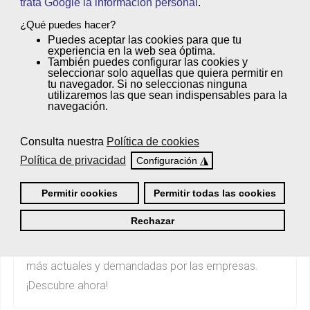
trata Google la información personal
.
***********gurupcategs default.php
19 Cursos
¿Qué puedes hacer?
Puedes
aceptar
las cookies para que tu
experiencia en la web sea óptima.
También puedes
configurar
las cookies y
seleccionar solo aquellas que quiera permitir en
tu navegador. Si no seleccionas ninguna
utilizaremos las que sean indispensables para la
navegación.
Consulta nuestra
Política de cookies
Política de privacidad
◮
Configuración
Permitir cookies
Permitir todas las cookies
IT School
Rechazar
Cursos IT certificables. Fórmate en las tecnologías
más actuales y demandadas por las empresas.
¡Descubre ahora!