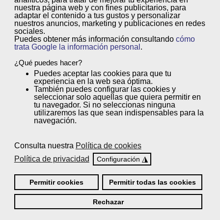
nuestra página web y con
fines publicitarios
, para
Por nuestros acuerdos académicos.
adaptar el contenido a tus gustos y personalizar
nuestros anuncios, marketing y publicaciones en redes
sociales.
Amazon AWS, Oracle, Pearson VUE, la AECEM, la CEC o
Puedes obtener más información consultando
cómo
las Universidades de Nebrija o de Cambridge son algunas
trata Google la información personal
.
de las organizaciones con las que contamos con
¿Qué puedes hacer?
acuerdos académicos.
Puedes
aceptar
las cookies para que tu
experiencia en la web sea óptima.
También puedes
configurar
las cookies y
Porque tenemos un curso para ti.
seleccionar solo aquellas que quiera permitir en
tu navegador. Si no seleccionas ninguna
utilizaremos las que sean indispensables para la
Gracias al amplio catálogo que manejamos, podemos
navegación.
decir que sea cual sea tu opción escogida para formarte,
la tenemos, como por ejemplo en Preparatorios de
Consulta nuestra
Política de cookies
Formación Profesional o en Certificados de
Política de privacidad
◮
Configuración
Profesionalidad.
Permitir cookies
Permitir todas las cookies
Porque estamos donde nos necesitas.
Rechazar
Femxa Escuelas Profesionales ofrece a sus alumnos