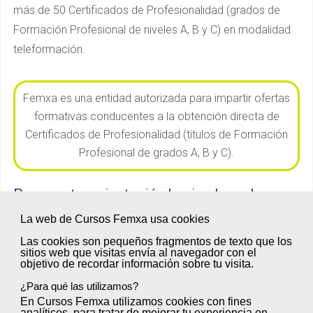
más de 50 Certificados de Profesionalidad (grados de
Formación Profesional de niveles A, B y C) en modalidad
teleformación.
Femxa es una entidad autorizada para impartir ofertas
formativas conducentes a la obtención directa de
Certificados de Profesionalidad (títulos de Formación
Profesional de grados A, B y C).
Por nuestra orientación hacia el empleo.
La web de Cursos Femxa usa cookies
Gestionamos tus prácticas en empresas, gracias a los
acuerdos de colaboración que tenemos con
Las cookies son
pequeños fragmentos de texto
que los
sitios web que visitas envía al
navegador
con el
organizaciones de todos los sectores. Además, somos
objetivo de
recordar información sobre tu visita
.
agencia oficial de colocación nº: 1200000106, autorizada
¿Para qué las utilizamos?
por el Servicio Público de Empleo Estatal.
En Cursos Femxa utilizamos cookies con
fines
analíticos
, para tratar de
mejorar tu experiencia
en