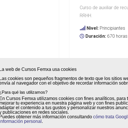
Curso de auxiliar de re
RRHH.
Nivel:
Principiantes
Duración:
670 horas
La web de Cursos Femxa usa cookies
Las cookies son
pequeños fragmentos de texto
que los sitios w
envía al
navegador
con el objetivo de
recordar información sobre
¿Para qué las utilizamos?
En Cursos Femxa utilizamos cookies con
fines analíticos
, para 
mejorar tu experiencia
en nuestra página web y con
fines public
adaptar el contenido a tus gustos y personalizar nuestros anunc
y publicaciones en redes sociales.
Puedes obtener más información consultando
cómo trata Googl
información personal
.