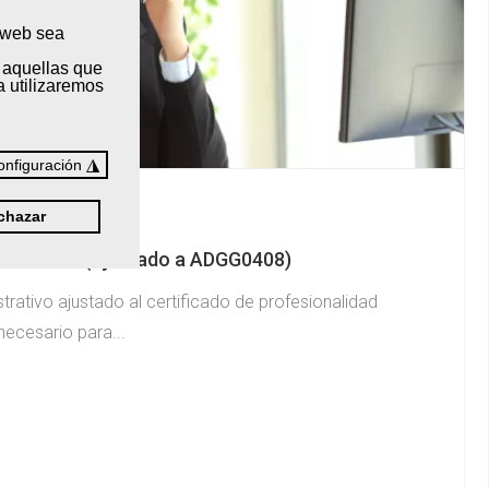
a web sea
 aquellas que
a utilizaremos
◮
onfiguración
chazar
ivo Básico (Ajustado a ADGG0408)
strativo ajustado al certificado de profesionalidad
ecesario para...