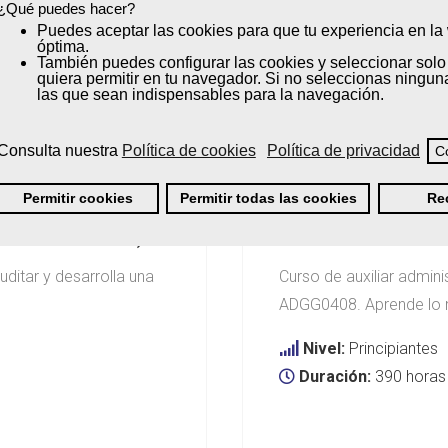
¿Qué puedes hacer?
Puedes
aceptar
las cookies para que tu experiencia en l
óptima.
También puedes
configurar
las cookies y seleccionar solo
quiera permitir en tu navegador. Si no seleccionas ningun
las que sean indispensables para la navegación.
Consulta nuestra
Política de cookies
Política de privacidad
C
Permitir cookies
Permitir todas las cookies
Re
ESCUELAS PROFESIONALES
ustado a ADGD0108)
Auxiliar Administrat
uditar y desarrolla una
Curso de auxiliar admini
ADGG0408. Aprende lo n
Nivel:
Principiantes
Duración:
390 horas