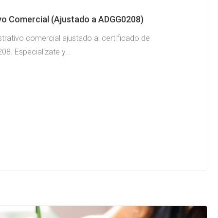
ivo Comercial (Ajustado a ADGG0208)
strativo comercial ajustado al certificado de
8. Especialízate y...