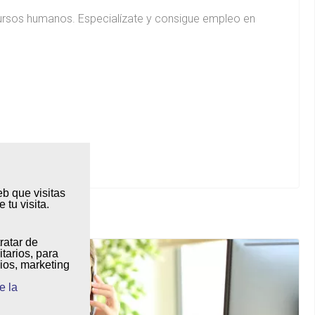
cursos humanos. Especialízate y consigue empleo en
eb que visitas
 tu visita
.
tratar de
itarios
, para
ios, marketing
e la