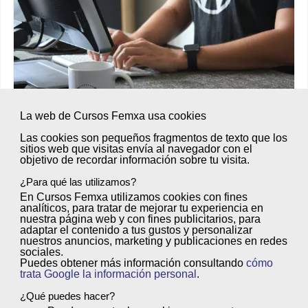
La web de Cursos Femxa usa cookies
Las cookies son
ESCUELAS PROFESIONALES
pequeños fragmentos de texto
que los
sitios web que visitas envía al
navegador
con el
objetivo de
recordar información sobre tu visita
.
Curso Superior de WordPress
¿Para qué las utilizamos?
Curso de WordPress online con certificado. Aprende
En Cursos Femxa utilizamos cookies con
fines
a crear y gestionar tus webs en WordPress y
analíticos
, para tratar de
mejorar tu experiencia
en
nuestra página web y con
fines publicitarios
, para
profesionalízate.
adaptar el contenido a tus gustos y personalizar
nuestros anuncios, marketing y publicaciones en redes
sociales.
Nivel:
Principiantes
Puedes obtener más información consultando
cómo
trata Google la información personal
.
Duración:
250 horas + 95 horas extras
¿Qué puedes hacer?