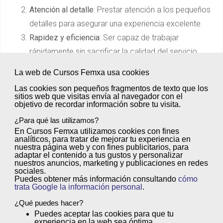
Atención al detalle
: Prestar atención a los pequeños
detalles para asegurar una experiencia excelente.
Rapidez y eficiencia
: Ser capaz de trabajar
rápidamente sin sacrificar la calidad del servicio.
Trabajo en equipo
: Colaborar eficazmente con otros
La web de Cursos Femxa usa cookies
miembros del personal, especialmente en
Las cookies son
pequeños fragmentos de texto
que los
momentos de alta demanda.
sitios web que visitas envía al
navegador
con el
objetivo de
recordar información sobre tu visita
.
Resistencia física
: La capacidad de estar de pie
¿Para qué las utilizamos?
durante largas horas y manejar el esfuerzo físico
En Cursos Femxa utilizamos cookies con
fines
que implica el trabajo.
analíticos
, para tratar de
mejorar tu experiencia
en
nuestra página web y con
fines publicitarios
, para
Gestión del estrés
: Manejar situaciones de alta
adaptar el contenido a tus gustos y personalizar
presión de manera calmada y profesional.
nuestros anuncios, marketing y publicaciones en redes
sociales.
Puedes obtener más información consultando
cómo
¿Qué se necesita estudiar para ser
trata Google la información personal
.
camarero?
¿Qué puedes hacer?
Puedes
aceptar
las cookies para que tu
La preparación es fundamental para conseguir destacar
experiencia en la web sea óptima.