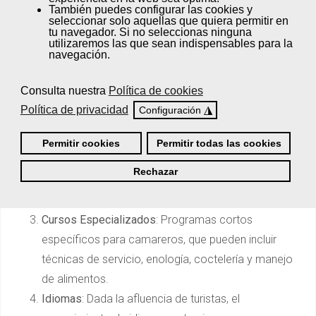
También puedes
configurar
las cookies y
en este trabajo. Existen cursos y programas que pueden
seleccionar solo aquellas que quiera permitir en
mejorar las perspectivas laborales:
tu navegador. Si no seleccionas ninguna
utilizaremos las que sean indispensables para la
navegación.
Formación Profesional
: Cursos de Formación
Profesional (FP) en Hostelería y Turismo, que
Consulta nuestra
Política de cookies
ofrecen conocimientos en técnicas de servicio,
Política de privacidad
◮
Configuración
gestión de restaurantes y atención al cliente.
Certificados de profesionalidad
: Oficializan los
Permitir cookies
Permitir todas las cookies
conocimientos adquiridos y aportan nuevas
Rechazar
perspectivas de desarrollo a todos aquellos
alumnos que los finalizan.
Cursos Especializados
: Programas cortos
específicos para camareros, que pueden incluir
técnicas de servicio, enología, coctelería y manejo
de alimentos.
Idiomas
: Dada la afluencia de turistas, el