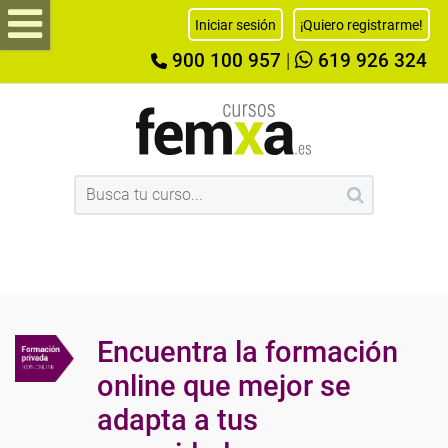
Iniciar sesión
¡Quiero registrarme!
900 100 957
|
619 926 324
Encuentra la formación
online que mejor se
adapta a tus