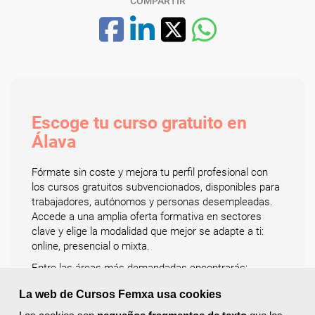
COMPARTIR
Escoge tu curso gratuito en
Álava
Fórmate sin coste y mejora tu perfil profesional con
los cursos gratuitos subvencionados, disponibles para
trabajadores, autónomos y personas desempleadas.
Accede a una amplia oferta formativa en sectores
clave y elige la modalidad que mejor se adapte a ti:
online, presencial o mixta.
Entre las áreas más demandadas encontrarás:
administración y gestión, informática y programación,
La web de Cursos Femxa usa cookies
comercio y marketing, educación y docencia,
hostelería y turismo, idiomas, sanidad, logística y