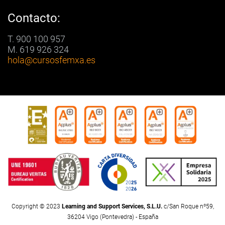
Contacto:
T. 900 100 957
M. 619 926 324
hola
@cursosfemxa.es
Copyright © 2023
Learning and Support Services, S.L.U.
c/San Roque nº59,
36204 Vigo (Pontevedra) - España