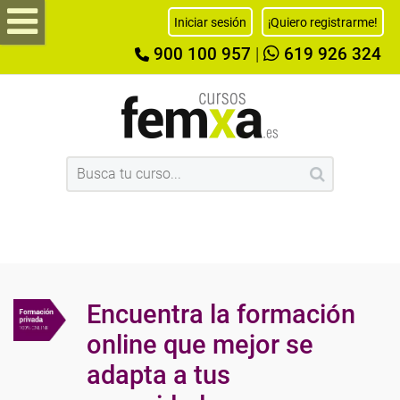
Iniciar sesión
¡Quiero registrarme!
900 100 957
|
619 926 324
Encuentra la formación
online que mejor se
adapta a tus