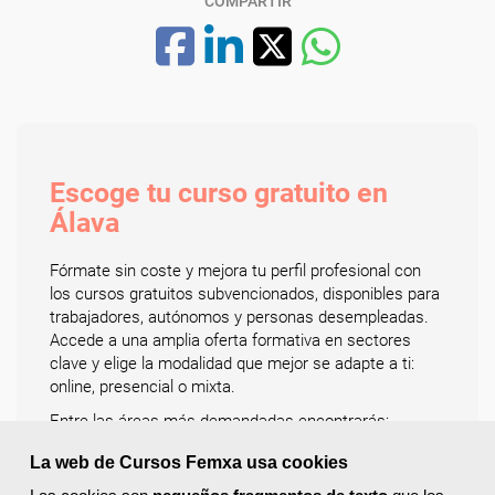
COMPARTIR
Escoge tu curso gratuito en
Álava
Fórmate sin coste y mejora tu perfil profesional con
los cursos gratuitos subvencionados, disponibles para
trabajadores, autónomos y personas desempleadas.
Accede a una amplia oferta formativa en sectores
clave y elige la modalidad que mejor se adapte a ti:
online, presencial o mixta.
Entre las áreas más demandadas encontrarás:
administración y gestión, informática y programación,
La web de Cursos Femxa usa cookies
comercio y marketing, educación y docencia,
hostelería y turismo, idiomas, sanidad, logística y