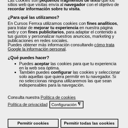
Las cookies son
pequeños fragmentos de texto
que los
sitios web que visitas envía al
navegador
con el objetivo de
transporte, y prevención de riesgos laborales y
recordar información sobre tu visita
.
medioambiente.
¿Para qué las utilizamos?
Descubre cursos tan útiles como:
En Cursos Femxa utilizamos cookies con
fines analíticos
,
para tratar de
mejorar tu experiencia
en nuestra página
Las TIC en la enseñanza
web y con
fines publicitarios
, para adaptar el contenido a
Gestión en restauración y diseño en proceso de
tus gustos y personalizar nuestros anuncios, marketing y
publicaciones en redes sociales.
servicio
Puedes obtener más información consultando
cómo trata
Abonado y fertilización en agricultura ecológica
Google la información personal
.
Política y gestión informatizada de stock
¿Qué puedes hacer?
Aplicación práctica básica de REVIT para
Puedes
aceptar
las cookies para que tu experiencia
prefabricados
en la web sea óptima.
Herramientas digitales Microsoft 365 nivel
También puedes
configurar
las cookies y seleccionar
solo aquellas que quiera permitir en tu navegador. Si
intermedio
no seleccionas ninguna utilizaremos las que sean
indispensables para la navegación.
Todos ellos cuentan con acreditación oficial.
¿Cómo solicitar plaza en un
Consulta nuestra
Política de cookies
curso de Femxa en Álava?
Política de privacidad
◮
Configuración
Sigue los siguientes pasos:
Permitir cookies
Permitir todas las cookies
Regístrate y cubre todos tus datos. Esto es