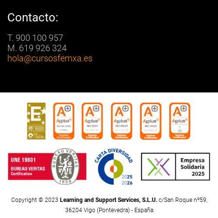
Contacto:
T. 900 100 957
M. 619 926 324
hola
@cursosfemxa.es
Copyright © 2023
Learning and Support Services, S.L.U.
c/San Roque nº59,
36204 Vigo (Pontevedra) - España