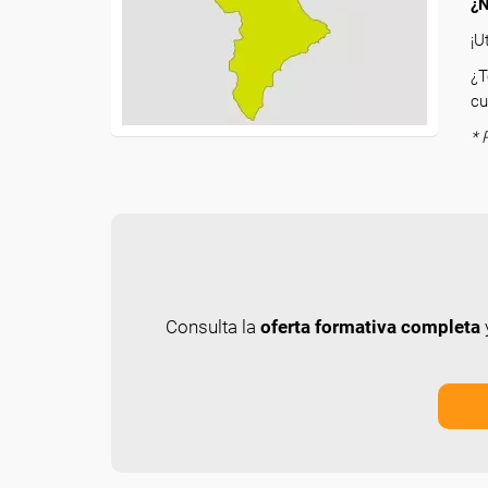
¿N
¡U
¿T
cu
* 
Consulta la
oferta formativa completa
y