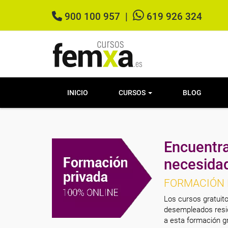
900 100 957
|
619 926 324
INICIO
CURSOS
BLOG
Encuentra
necesida
FORMACIÓN 
Los cursos gratuito
desempleados resid
a esta formación gr