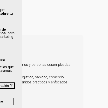
que
sobre tu
ar de
rios
, para
marketing
 sea
bajadores, autónomos y personas desempleadas.
ellas que
ncial o mixta.
izaremos
 al cliente, logística, sanidad, comercio,
zados con contenidos prácticos y enfocados
◮
ración
ar