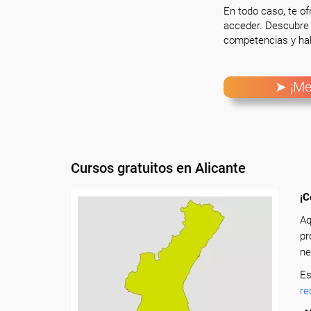
En todo caso, te o
acceder. Descubre 
competencias y hab
➤ ¡Me
Cursos gratuitos en Alicante
¡C
Aq
pr
ne
Es
re