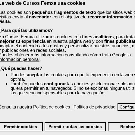
La web de Cursos Femxa usa cookies
Las cookies son
pequeños fragmentos de texto
que los sitios web 
visitas envía al
navegador
con el objetivo de
recordar información 
visita
.
¿Para qué las utilizamos?
En Cursos Femxa utilizamos cookies con
fines analíticos
, para trat
mejorar tu experiencia
en nuestra página web y con
fines publicita
adaptar el contenido a tus gustos y personalizar nuestros anuncios, 
y publicaciones en redes sociales.
Puedes obtener más información consultando
cómo trata Google la
información personal
.
ito en Alicante
¿Qué puedes hacer?
Puedes
aceptar
las cookies para que tu experiencia en la web
óptima.
onal con los cursos gratuitos subvencionados, disponibles para tra
También puedes
configurar
las cookies y seleccionar solo aqu
res clave y elige la modalidad que mejor se adapte a ti: online, prese
quiera permitir en tu navegador. Si no seleccionas ninguna util
las que sean indispensables para la navegación.
les: ofimática, marketing digital, idiomas, recursos humanos, atención
 empresarial, entre muchas otras. Todos los programas están actuali
Consulta nuestra
Política de cookies
Política de privacidad
Configu
l.
Permitir cookies
Permitir todas las cookies
Rechaz
raria
ión y formación de equipos