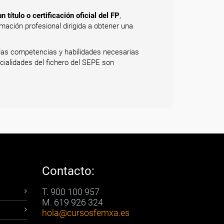
 título o certificación oficial del FP
,
mación profesional dirigida a obtener una
 las competencias y habilidades necesarias
cialidades del fichero del SEPE son
Contacto:
T. 900 100 957
M. 619 926 324
hola
@cursosfemxa.es