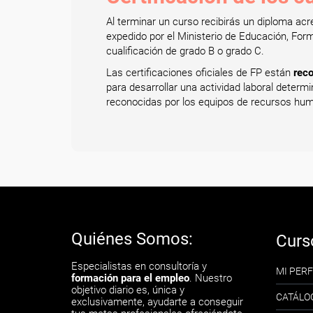
Al terminar un curso recibirás un diploma acr
expedido por el Ministerio de Educación, Form
cualificación de grado B o grado C.
Las certificaciones oficiales de FP están
reco
para desarrollar una actividad laboral deter
reconocidas por los equipos de recursos huma
Quiénes Somos:
Curs
Especialistas en consultoría y
MI PERF
formación para el empleo
. Nuestro
objetivo diario es, única y
CATÁLO
exclusivamente, ayudarte a conseguir