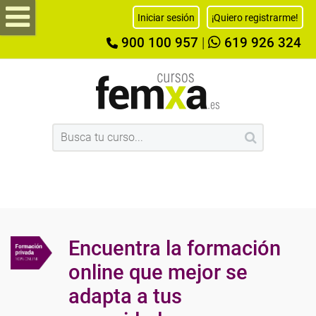
Iniciar sesión
¡Quiero registrarme!
900 100 957
|
619 926 324
Encuentra la formación
online que mejor se
adapta a tus