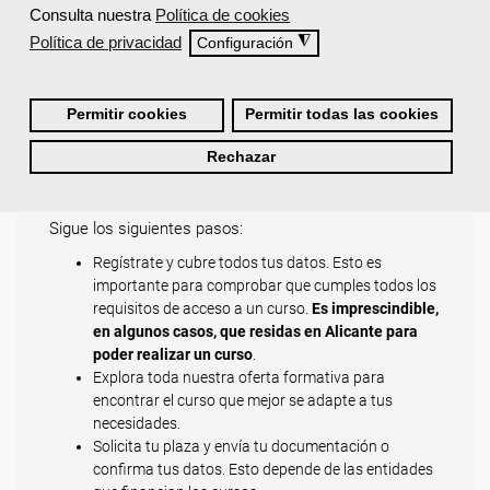
Instalación y mantenimiento industrial
Consulta nuestra
Política de cookies
Planificación de proyectos
Política de privacidad
◮
Configuración
Posicionamiento en buscadores
Detección, prevención y gestión del fraude
Todos ellos cuentan con acreditación oficial.
Permitir cookies
Permitir todas las cookies
¿Cómo solicitar plaza en un
Rechazar
curso de Femxa en Alicante?
Sigue los siguientes pasos:
Regístrate y cubre todos tus datos. Esto es
importante para comprobar que cumples todos los
requisitos de acceso a un curso.
Es imprescindible,
en algunos casos, que residas en Alicante para
poder realizar un curso
.
Explora toda nuestra oferta formativa para
encontrar el curso que mejor se adapte a tus
necesidades.
Solicita tu plaza y envía tu documentación o
confirma tus datos. Esto depende de las entidades