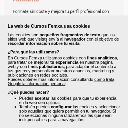
Fórmate sin coste y mejora tu perfil profesional con
los cursos gratuitos subvencionados, disponibles para
trabajadores, autónomos y personas desempleadas.
La web de Cursos Femxa usa cookies
Accede a una amplia oferta formativa en sectores
Las cookies son
pequeños fragmentos de texto
que los
clave y elige la modalidad que mejor se adapte a ti:
sitios web que visitas envía al
navegador
con el objetivo de
online, presencial o mixta.
recordar información sobre tu visita
.
Los cursos abarcan múltiples áreas profesionales:
¿Para qué las utilizamos?
ofimática, marketing digital, idiomas, recursos
En Cursos Femxa utilizamos cookies con
fines analíticos
,
para tratar de
mejorar tu experiencia
en nuestra página
humanos, atención al cliente, logística, sanidad,
web y con
fines publicitarios
, para adaptar el contenido a
comercio, informática, diseño gráfico y web, y gestión
tus gustos y personalizar nuestros anuncios, marketing y
empresarial, entre muchas otras. Todos los
publicaciones en redes sociales.
Puedes obtener más información consultando
cómo trata
programas están actualizados con contenidos
Google la información personal
.
prácticos y enfocados en las necesidades reales del
¿Qué puedes hacer?
mercado laboral.
Puedes
aceptar
las cookies para que tu experiencia
Descubre cursos tan útiles como:
en la web sea óptima.
También puedes
configurar
las cookies y seleccionar
Gestión e incorporación a la empresa agraria
solo aquellas que quiera permitir en tu navegador. Si
no seleccionas ninguna utilizaremos las que sean
Dirección comercial y marketing. Selección y
indispensables para la navegación.
formación de equipos