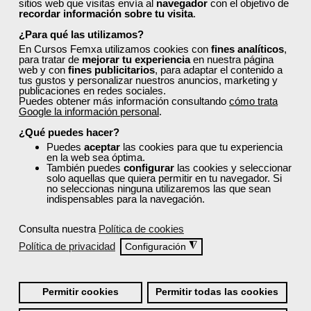
sitios web que visitas envía al
navegador
con el objetivo de
transporte, y prevención de riesgos laborales y
recordar información sobre tu visita
.
medioambiente.
¿Para qué las utilizamos?
Descubre cursos tan útiles como:
En Cursos Femxa utilizamos cookies con
fines analíticos
,
para tratar de
mejorar tu experiencia
en nuestra página
web y con
Planificación de medios publicitarios
fines publicitarios
, para adaptar el contenido a
tus gustos y personalizar nuestros anuncios, marketing y
Gestión de recursos hídricos
publicaciones en redes sociales.
Modificaciones legislativas de referencia en el
Puedes obtener más información consultando
cómo trata
Google la información personal
.
sector agrario
Big Data y Business Intelligence
¿Qué puedes hacer?
Selección de inversiones
Puedes
aceptar
las cookies para que tu experiencia
en la web sea óptima.
Normas de operación de las redes de distribución
También puedes
configurar
las cookies y seleccionar
eléctrica
solo aquellas que quiera permitir en tu navegador. Si
no seleccionas ninguna utilizaremos las que sean
Todos ellos cuentan con acreditación oficial.
indispensables para la navegación.
¿Cómo solicitar plaza en un
Consulta nuestra
Política de cookies
curso de Femxa en Badajoz?
Política de privacidad
◮
Configuración
Sigue los siguientes pasos:
Permitir cookies
Permitir todas las cookies
Regístrate y cubre todos tus datos. Esto es
importante para comprobar que cumples todos los