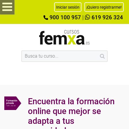
Iniciar sesión
¡Quiero registrarme!
900 100 957
|
619 926 324
Encuentra la formación
online que mejor se
adapta a tus