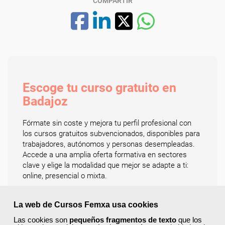
COMPARTIR
Escoge tu curso gratuito en
Badajoz
Fórmate sin coste y mejora tu perfil profesional con
los cursos gratuitos subvencionados, disponibles para
trabajadores, autónomos y personas desempleadas.
Accede a una amplia oferta formativa en sectores
clave y elige la modalidad que mejor se adapte a ti:
online, presencial o mixta.
Entre las áreas más demandadas encontrarás:
administración y gestión, informática y programación,
La web de Cursos Femxa usa cookies
comercio y marketing, educación y docencia,
Las cookies son
pequeños fragmentos de texto
que los
hostelería y turismo, idiomas, sanidad, logística y