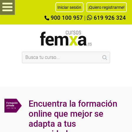
Iniciar sesión
¡Quiero registrarme!
900 100 957
|
619 926 324
Encuentra la formación
online que mejor se
adapta a tus