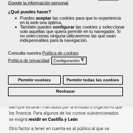
Google la información personal
.
curso que mejor se adapte a tus necesidades.
¿Qué puedes hacer?
Solicita tu plaza y envía tu documentación o confirma
Puedes
aceptar
las cookies para que tu experiencia
tus datos. Esto depende de las entidades que financian
en la web sea óptima.
los cursos.
También puedes
configurar
las cookies y seleccionar
Accede a tu curso, complétalo y consigue tu
solo aquellas que quiera permitir en tu navegador. Si
no seleccionas ninguna utilizaremos las que sean
acreditación.
indispensables para la navegación.
Si aún tienes dudas sobre el proceso de solicitud, puedes
leer el siguiente FAQ:
¿Cómo consigo plaza en un curso
Consulta nuestra
Política de cookies
gratuito?
Política de privacidad
◮
Configuración
¿Qué requisitos existen para
realizar un curso en Castilla y
Permitir cookies
Permitir todas las cookies
León?
Rechazar
Los requisitos de acceso varían en función del curso y
siempre estarán marcados por la entidad u organismo que
los financia. Para algunos de los cursos subvencionados
se exigirá
residir en Castilla y León
.
Otro factor a tener en cuenta es al público al que va