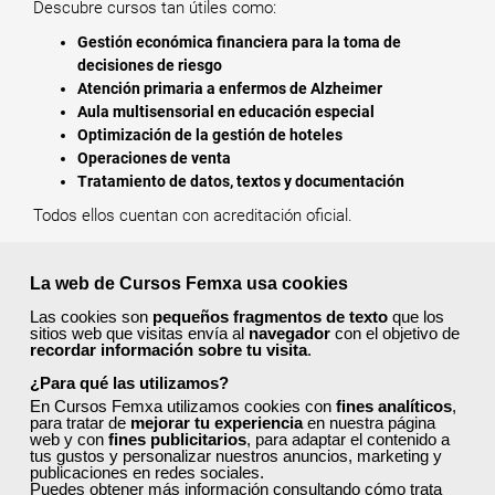
Descubre cursos tan útiles como:
Gestión económica financiera para la toma de
decisiones de riesgo
Atención primaria a enfermos de Alzheimer
Aula multisensorial en educación especial
Optimización de la gestión de hoteles
Operaciones de venta
Tratamiento de datos, textos y documentación
Todos ellos cuentan con acreditación oficial.
¿Cómo solicitar plaza en un curso
La web de Cursos Femxa usa cookies
de Femxa en Castilla y León?
Las cookies son
pequeños fragmentos de texto
que los
sitios web que visitas envía al
navegador
con el objetivo de
Sigue los siguientes pasos:
recordar información sobre tu visita
.
Regístrate y cubre todos tus datos. Esto es importante
¿Para qué las utilizamos?
para comprobar que cumples todos los requisitos de
En Cursos Femxa utilizamos cookies con
fines analíticos
,
para tratar de
mejorar tu experiencia
en nuestra página
acceso a un curso.
Es imprescindible, en algunos
web y con
fines publicitarios
, para adaptar el contenido a
casos, que residas en Castilla y León para poder
tus gustos y personalizar nuestros anuncios, marketing y
realizar un curso
.
publicaciones en redes sociales.
Puedes obtener más información consultando
cómo trata
Explora toda nuestra oferta formativa para encontrar el