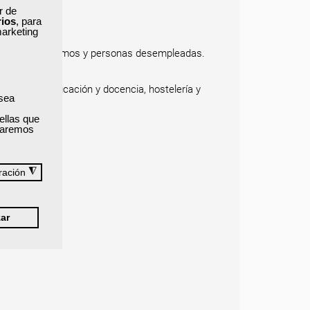
ar de
rios
, para
marketing
bajadores, autónomos y personas desempleadas.
ncial o mixta.
arketing, educación y docencia, hostelería y
 sea
ellas que
izaremos
◮
ración
ar