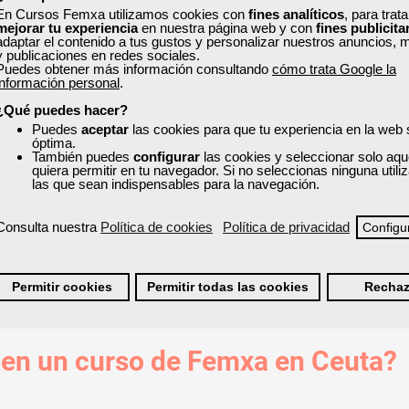
En Cursos Femxa utilizamos cookies con
fines analíticos
, para trat
mejorar tu experiencia
en nuestra página web y con
fines publicita
ito en Ceuta
adaptar el contenido a tus gustos y personalizar nuestros anuncios, 
y publicaciones en redes sociales.
Puedes obtener más información consultando
cómo trata Google la
onal con los cursos gratuitos subvencionados, disponibles para tra
información personal
.
res clave y elige la modalidad que mejor se adapte a ti: online, prese
¿Qué puedes hacer?
administración y gestión, informática y programación, comercio y m
Puedes
aceptar
las cookies para que tu experiencia en la web
orte, y prevención de riesgos laborales y medioambiente.
óptima.
También puedes
configurar
las cookies y seleccionar solo aqu
quiera permitir en tu navegador. Si no seleccionas ninguna util
las que sean indispensables para la navegación.
Consulta nuestra
Política de cookies
Política de privacidad
Configu
agement
Permitir cookies
Permitir todas las cookies
Rechaz
 en un curso de Femxa en Ceuta?