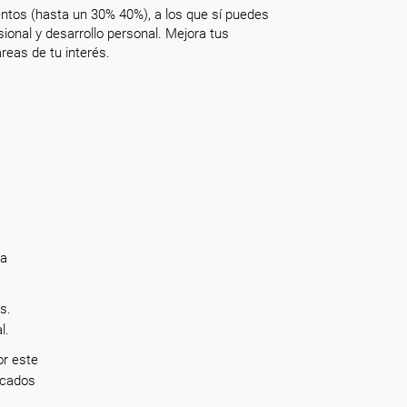
ntos (hasta un 30% 40%), a los que sí puedes
onal y desarrollo personal. Mejora tus
reas de tu interés.
ra
s.
al.
or este
rcados