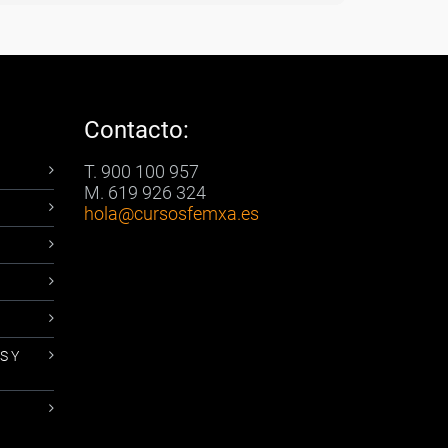
Contacto:
T. 900 100 957
M. 619 926 324
hola
@cursosfemxa.es
S Y