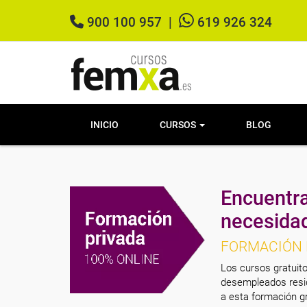
900 100 957
|
619 926 324
INICIO
CURSOS
BLOG
Encuentra
necesida
FORMACIÓN 
Los cursos gratuito
desempleados resid
a esta formación gr