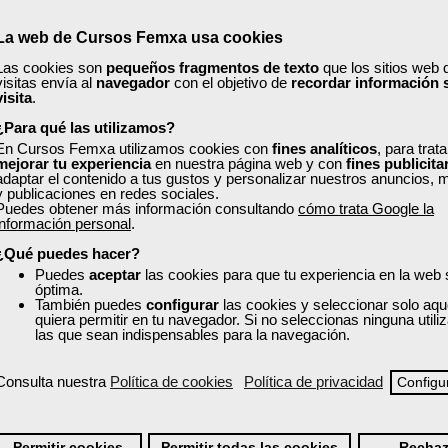
to en Extremadura
La web de Cursos Femxa usa cookies
al con los cursos gratuitos subvencionados, disponibles para trabaj
Las cookies son
pequeños fragmentos de texto
que los sitios web 
 clave y elige la modalidad que mejor se adapte a ti: online, presenc
visitas envía al
navegador
con el objetivo de
recordar información 
visita
.
: ofimática, marketing digital, idiomas, recursos humanos, atención a
¿Para qué las utilizamos?
mpresarial, entre muchas otras. Todos los programas están actualiza
En Cursos Femxa utilizamos cookies con
fines analíticos
, para trat
mejorar tu experiencia
en nuestra página web y con
fines publicita
adaptar el contenido a tus gustos y personalizar nuestros anuncios, 
y publicaciones en redes sociales.
Puedes obtener más información consultando
cómo trata Google la
rícola
información personal
.
¿Qué puedes hacer?
puesta a incidentes de seguridad
Puedes
aceptar
las cookies para que tu experiencia en la web
turales con CYPE
óptima.
También puedes
configurar
las cookies y seleccionar solo aqu
quiera permitir en tu navegador. Si no seleccionas ninguna util
a empresa
las que sean indispensables para la navegación.
Consulta nuestra
Política de cookies
Política de privacidad
Configu
 en un curso de Femxa en Extrema
Permitir cookies
Permitir todas las cookies
Rechaz