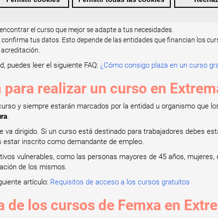
s importante para comprobar que cumples todos los requisitos de acceso 
lizar un curso
.
encontrar el curso que mejor se adapte a tus necesidades.
o confirma tus datos. Esto depende de las entidades que financian los cur
 acreditación.
d, puedes leer el siguiente FAQ:
¿Cómo consigo plaza en un curso gra
n para realizar un curso en Extre
 curso y siempre estarán marcados por la entidad u organismo que los
ura
.
ue va dirigido. Si un curso está destinado para trabajadores debes es
s estar inscrito como demandante de empleo.
ctivos vulnerables, como las personas mayores de 45 años, mujeres,
ización de los mismos.
guiente artículo:
Requisitos de acceso a los cursos gratuitos
a de los cursos de Femxa en Ext