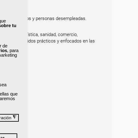
adores, autónomos y personas desempleadas.
que
ial o mixta.
sobre tu
l cliente, logística, sanidad, comercio,
dos con contenidos prácticos y enfocados en las
ar de
rios
, para
marketing
 sea
ellas que
izaremos
◮
ración
dura?
ar