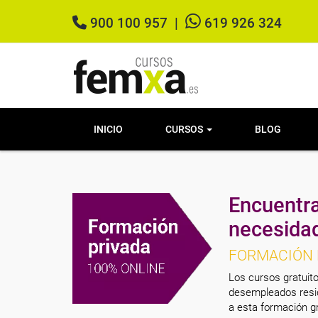
900 100 957
|
619 926 324
INICIO
CURSOS
BLOG
Encuentra
necesida
FORMACIÓN 
Los cursos gratuito
desempleados resid
a esta formación gr