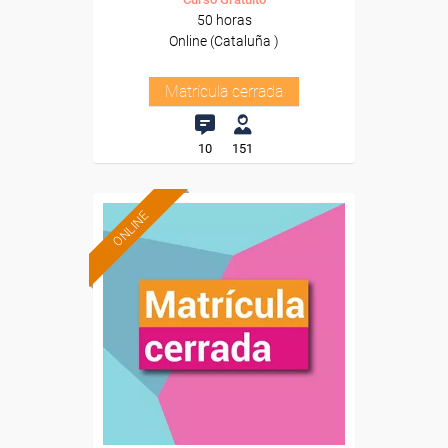
50 horas
Online (Cataluña )
Matrícula cerrada
10
151
ONLINE