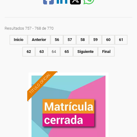
Resultados 757 - 768 de 770
Inicio
Anterior
56
57
58
59
60
61
62
63
64
65
Siguiente
Final
TÍTULO OFICIAL