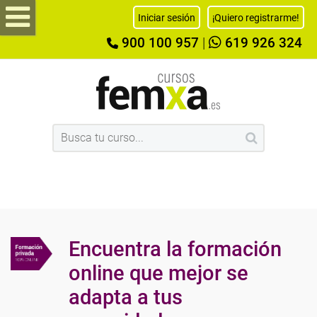
Iniciar sesión
¡Quiero registrarme!
900 100 957
|
619 926 324
Encuentra la formación
online que mejor se
adapta a tus