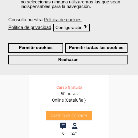
no seleccionas ninguna utilizaremos las que sean
indispensables para la navegación.
Consulta nuestra
Política de cookies
Política de privacidad
◮
Configuración
Permitir cookies
Permitir todas las cookies
Cursos Femxa
Rechazar
Gestión de las redes sociales
en la empresa
Curso Gratuito
50 horas
Online (Cataluña )
Matrícula cerrada
6
271