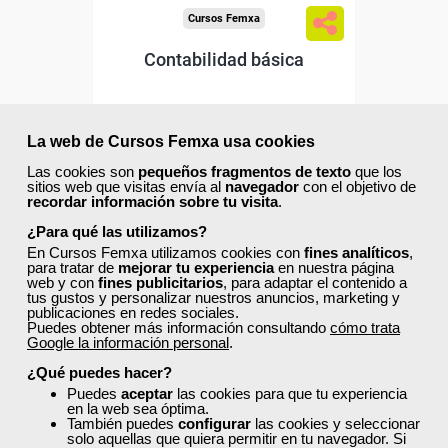
Cursos Femxa
Contabilidad básica
La web de Cursos Femxa usa cookies
Curso Gratuito
60 horas
Las cookies son
pequeños fragmentos de texto
que los
Online (Cataluña )
sitios web que visitas envía al
navegador
con el objetivo de
recordar información sobre tu visita
.
¿Para qué las utilizamos?
Matrícula cerrada
En Cursos Femxa utilizamos cookies con
fines analíticos
,
para tratar de
mejorar tu experiencia
en nuestra página
web y con
fines publicitarios
, para adaptar el contenido a
12
601
tus gustos y personalizar nuestros anuncios, marketing y
publicaciones en redes sociales.
Puedes obtener más información consultando
cómo trata
Google la información personal
.
ONLINE
¿Qué puedes hacer?
Puedes
aceptar
las cookies para que tu experiencia
en la web sea óptima.
También puedes
configurar
las cookies y seleccionar
solo aquellas que quiera permitir en tu navegador. Si