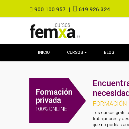
900 100 957
|
619 926 324
INICIO
CURSOS
BLOG
Encuentra
necesidad
FORMACIÓN D
Los cursos gratuit
trabajadores y des
que no podrías acc