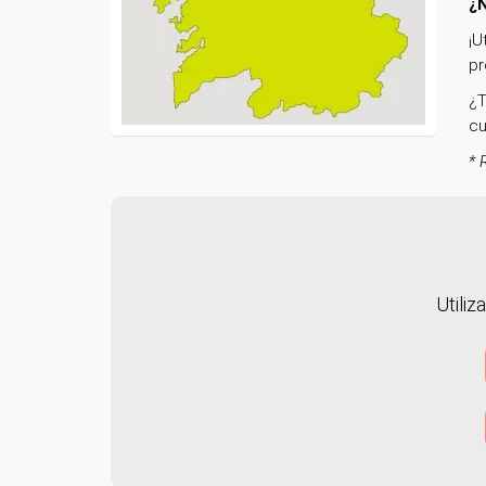
¿N
¡U
pr
¿T
cu
* 
Utiliz