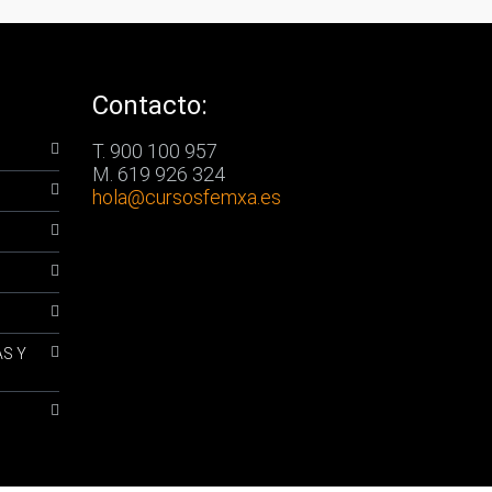
Contacto:
T. 900 100 957
M. 619 926 324
hola
@cursosfemxa.es
AS Y