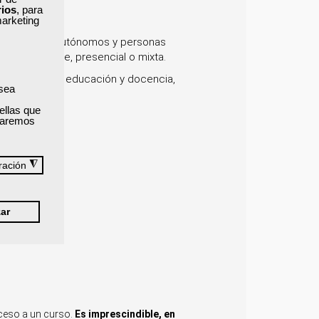
rios
, para
marketing
trabajadores, autónomos y personas
e a ti: online, presencial o mixta.
o y marketing, educación y docencia,
 sea
te.
ellas que
izaremos
◮
ración
ar
cceso a un curso.
Es imprescindible, en