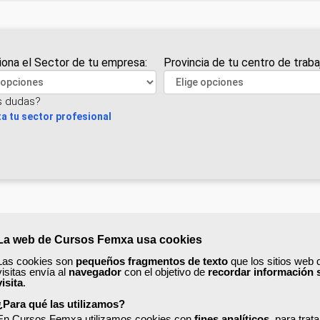
iona el Sector de tu empresa:
Provincia de tu centro de traba
s dudas?
a tu sector profesional
La web de Cursos Femxa usa cookies
Las cookies son
pequeños fragmentos de texto
que los sitios web 
visitas envía al
navegador
con el objetivo de
recordar información 
visita
.
¿Para qué las utilizamos?
En Cursos Femxa utilizamos cookies con
fines analíticos
, para trat