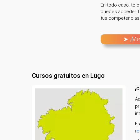
En todo caso, te 
puedes acceder. D
tus competencias y
➤ ¡Me
Cursos gratuitos en Lugo
¡C
Aq
pr
in
Es
re