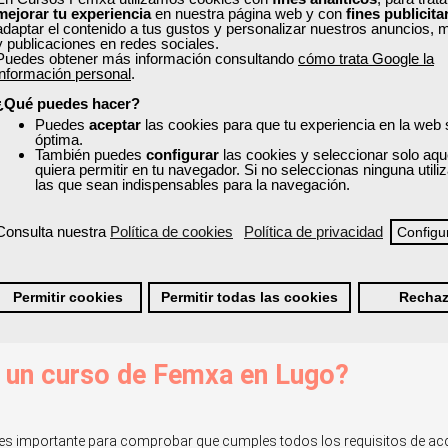
mejorar tu experiencia
en nuestra página web y con
fines publicita
o en Lugo
adaptar el contenido a tus gustos y personalizar nuestros anuncios, 
y publicaciones en redes sociales.
Puedes obtener más información consultando
cómo trata Google la
sional con los cursos gratuitos subvencionados, disponibles para 
información personal
.
rmativa en sectores clave y elige la modalidad que mejor se adapt
¿Qué puedes hacer?
: administración y gestión, informática y programación, comerci
Puedes
aceptar
las cookies para que tu experiencia en la web
stica y transporte, y prevención de riesgos laborales y medioambien
óptima.
También puedes
configurar
las cookies y seleccionar solo aqu
quiera permitir en tu navegador. Si no seleccionas ninguna util
las que sean indispensables para la navegación.
 de alimentos
s de venta y reputación online en el sector
Consulta nuestra
Política de cookies
Política de privacidad
Configu
ovoltáicas y térmicas
elización del cliente
 de contenidos)
Permitir cookies
Permitir todas las cookies
Rechaz
atención a múltiples víctimas y catástrofes
l.
n un curso de Femxa en Lugo?
o es importante para comprobar que cumples todos los requisitos de a