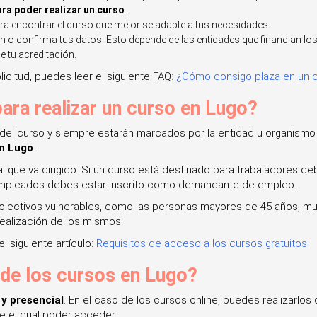
ra poder realizar un curso
.
ra encontrar el curso que mejor se adapte a tus necesidades.
ón o confirma tus datos. Esto depende de las entidades que financian lo
 tu acreditación.
icitud, puedes leer el siguiente FAQ:
¿Cómo consigo plaza en un c
para realizar un curso en Lugo?
del curso y siempre estarán marcados por la entidad u organismo q
en Lugo
.
 al que va dirigido. Si un curso está destinado para trabajadores 
esempleados debes estar inscrito como demandante de empleo.
 colectivos vulnerables, como las personas mayores de 45 años, m
realización de los mismos.
l siguiente artículo:
Requisitos de acceso a los cursos gratuitos
 de los cursos en Lugo?
 y presencial
. En el caso de los cursos online, puedes realizarlos
e el cual poder acceder.