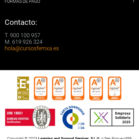
FORMAS DE PAGO
Contacto:
T. 900 100 957
M. 619 926 324
hola
@cursosfemxa.es
Copyright © 2023
Learning and Support Services, S.L.U.
c/San Roque nº59,