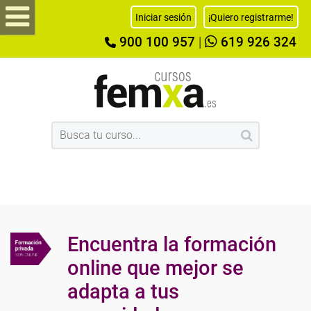
Iniciar sesión
¡Quiero registrarme!
900 100 957
|
619 926 324
Encuentra la formación
online que mejor se
adapta a tus