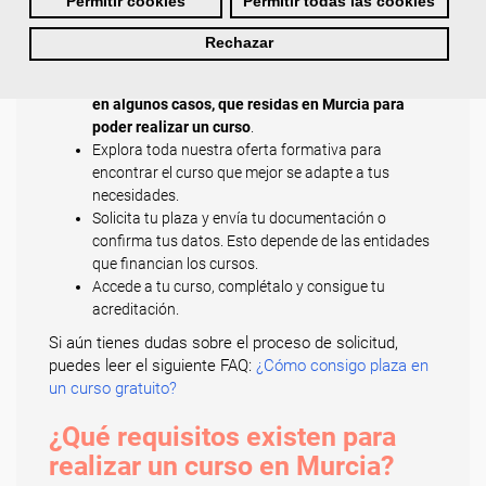
Sigue los siguientes pasos:
Permitir cookies
Permitir todas las cookies
Regístrate y cubre todos tus datos. Esto es
Rechazar
importante para comprobar que cumples todos los
requisitos de acceso a un curso.
Es imprescindible,
en algunos casos, que residas en Murcia para
poder realizar un curso
.
Explora toda nuestra oferta formativa para
encontrar el curso que mejor se adapte a tus
necesidades.
Solicita tu plaza y envía tu documentación o
confirma tus datos. Esto depende de las entidades
que financian los cursos.
Accede a tu curso, complétalo y consigue tu
acreditación.
Si aún tienes dudas sobre el proceso de solicitud,
puedes leer el siguiente FAQ:
¿Cómo consigo plaza en
un curso gratuito?
¿Qué requisitos existen para
realizar un curso en Murcia?