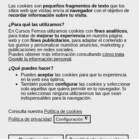
humanos, atención al cliente, logística, sanidad,
Las cookies son
pequeños fragmentos de texto
que los
comercio, informática, diseño gráfico y web, y gestión
sitios web que visitas envía al
navegador
con el objetivo de
recordar información sobre tu visita
.
empresarial, entre muchas otras. Todos los
programas están actualizados con contenidos
¿Para qué las utilizamos?
prácticos y enfocados en las necesidades reales del
En Cursos Femxa utilizamos cookies con
fines analíticos
,
para tratar de
mejorar tu experiencia
en nuestra página
mercado laboral.
web y con
fines publicitarios
, para adaptar el contenido a
tus gustos y personalizar nuestros anuncios, marketing y
Descubre cursos tan útiles como:
publicaciones en redes sociales.
Puedes obtener más información consultando
cómo trata
Agile Management
Google la información personal
.
Gestión de compras y aprovisionamiento
¿Qué puedes hacer?
Materias primas en la industria de la
Puedes
aceptar
las cookies para que tu experiencia
alimentación
en la web sea óptima.
Operación y control del sistema eléctrico
También puedes
configurar
las cookies y seleccionar
Analítica web para medir resultados de marketing
solo aquellas que quiera permitir en tu navegador. Si
no seleccionas ninguna utilizaremos las que sean
Java
indispensables para la navegación.
Todos ellos cuentan con acreditación oficial.
Consulta nuestra
Política de cookies
¿Cómo solicitar plaza en un
Política de privacidad
◮
Configuración
curso de Femxa en Murcia?