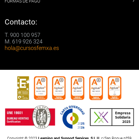
FORMAS DE PAGO
Contacto:
T. 900 100 957
M. 619 926 324
hola
@cursosfemxa.es
Copyright © 2023
Learning and Support Services, S.L.U.
c/San Roque nº59,