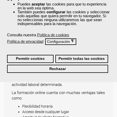
Puedes
aceptar
las cookies para que tu experiencia
Son cursos dirigidos a trabajadores, autónomos y
en la web sea óptima.
También puedes
configurar
las cookies y seleccionar
desempleados. Son 100% gratuitos porque están
solo aquellas que quiera permitir en tu navegador. Si
subvencionados por el SEPE o el Ministerio de
no seleccionas ninguna utilizaremos las que sean
indispensables para la navegación.
Educación y Formación Profesional
. En algunos casos
pueden estar financiados por los organismos públicos
Consulta nuestra
Política de cookies
de las diferentes comunidades autónomas.
Política de privacidad
◮
Configuración
Al terminar un curso online recibirás un
diploma
acreditativo del SEPE o un título oficial del MEFP si
se tratara de una formación profesional de grado B o
Permitir cookies
Permitir todas las cookies
C
.
Estas titulaciones oficiales están reconocidas en todo
Rechazar
el ámbito nacional y certifican que la persona posee
las habilidades necesarios para desarrollar una
actividad laboral determinada.
La formación online cuenta con muchas ventajas tales
como:
Flexibilidad horaria
Acceso desde cualquier lugar