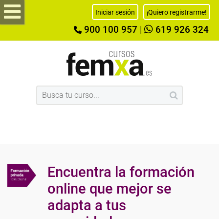
Iniciar sesión
¡Quiero registrarme!
900 100 957
|
619 926 324
Encuentra la formación
online que mejor se
adapta a tus