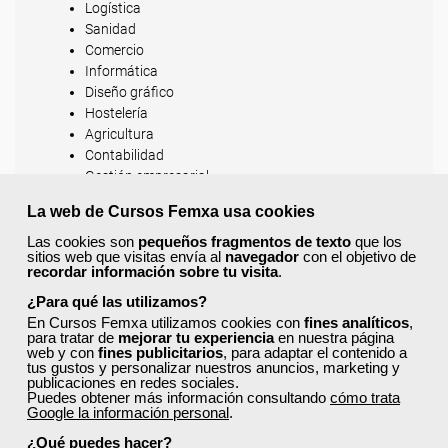
Logística
Sanidad
Comercio
Informática
Diseño gráfico
Hostelería
Agricultura
Contabilidad
Gestión empresarial
Todos los programas están actualizados con
La web de Cursos Femxa usa cookies
contenidos prácticos y enfocados en las necesidades
Las cookies son
pequeños fragmentos de texto
que los
reales del mercado laboral.
sitios web que visitas envía al
navegador
con el objetivo de
recordar información sobre tu visita
.
Además, la modalidad
online
te permite estudiar a tu
ritmo, con flexibilidad horaria y acompañamiento
¿Para qué las utilizamos?
tutorial. Consulta todos los cursos disponibles y
En Cursos Femxa utilizamos cookies con
fines analíticos
,
para tratar de
mejorar tu experiencia
en nuestra página
descubre la formación que mejor se adapta a tus
web y con
fines publicitarios
, para adaptar el contenido a
objetivos profesionales.
tus gustos y personalizar nuestros anuncios, marketing y
publicaciones en redes sociales.
Puedes obtener más información consultando
cómo trata
¿Por qué realizar cursos
Google la información personal
.
gratuitos online?
¿Qué puedes hacer?