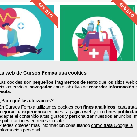
40% DTO.
40% DTO.
uentos especiales
Descuentos especiales
quisitos de acceso
Sin requisitos de acceso
Doble titulación
Diploma
Compra segura
Compra segura
La web de Cursos Femxa usa cookies
Las cookies son
pequeños fragmentos de texto
que los sitios web 
xa
Cursos Femxa
visitas envía al
navegador
con el objetivo de
recordar información 
visita
.
iones de urgencia y
Primeros auxilios en
¿Para qué las utilizamos?
imeros auxilios
instalaciones deportivas
En Cursos Femxa utilizamos cookies con
fines analíticos
, para trat
mejorar tu experiencia
en nuestra página web y con
fines publicita
adaptar el contenido a tus gustos y personalizar nuestros anuncios, 
y publicaciones en redes sociales.
Online
Online
Puedes obtener más información consultando
cómo trata Google la
100 horas |
4 ECTS
50 horas
información personal
.
650,00 €
375,00 €