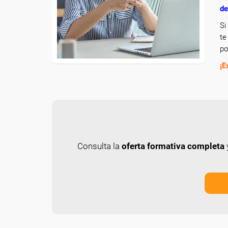
de
Si
te
po
¡E
Consulta la
oferta formativa completa
y