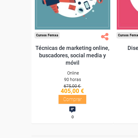
Diploma
Compra segura
Cursos Femxa
Cursos Fem
Técnicas de marketing online,
Dise
buscadores, social media y
móvil
Online
90 horas
675,00 €
405,00 €
Comprar
0