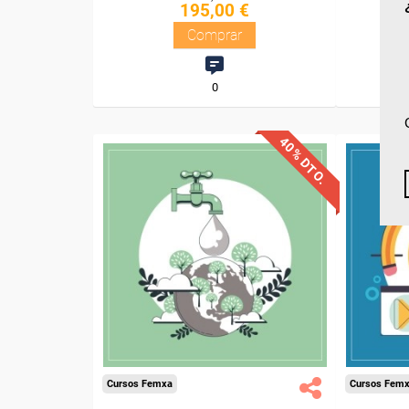
195,00 €
Comprar
0
40% DTO.
Descuentos especiales
Desc
Sin requisitos de acceso
Sin re
Diploma
Compra segura
Cursos Femxa
Cursos Fem