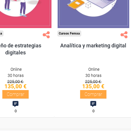
Diploma
Diploma
Compra segura
Compra segura
xa
Cursos Femxa
ño de estrategias
Analítica y marketing digital
digitales
Online
Online
30 horas
30 horas
225,00 €
225,00 €
135,00 €
135,00 €
Comprar
Comprar
0
0