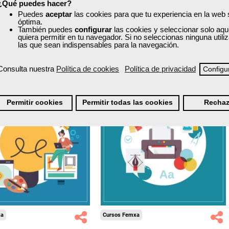
¿Qué puedes hacer?
390,00 €
225,00 €
Puedes
aceptar
las cookies para que tu experiencia en la web
Comprar
Comprar
óptima.
También puedes
configurar
las cookies y seleccionar solo aqu
quiera permitir en tu navegador. Si no seleccionas ninguna util
las que sean indispensables para la navegación.
0
0
Consulta nuestra
Política de cookies
Política de privacidad
Configu
40% DTO.
40% DTO.
Permitir cookies
Permitir todas las cookies
Rechaz
uentos especiales
Descuentos especiales
quisitos de acceso
Sin requisitos de acceso
Diploma
Diploma
Compra segura
Compra segura
xa
Cursos Femxa