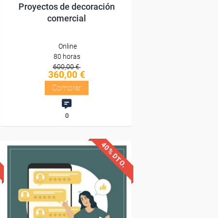
Proyectos de decoración
comercial
Online
80 horas
600,00 €
360,00 €
Comprar
0
40% DTO.
Descuentos especiales
Sin requisitos de acceso