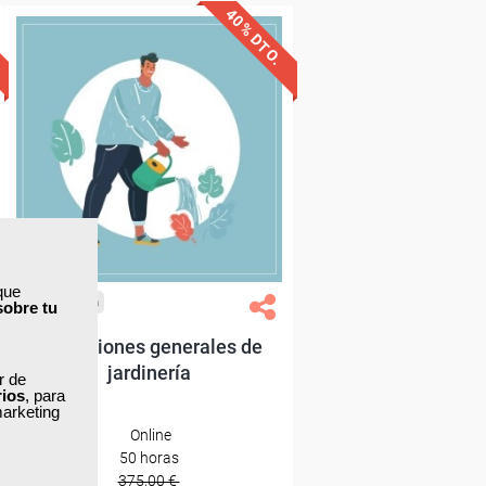
40% DTO.
Descuentos especiales
Sin requisitos de acceso
Diploma
Compra segura
que
Cursos Femxa
sobre tu
Operaciones generales de
jardinería
ar de
rios
, para
marketing
Online
50 horas
375,00 €