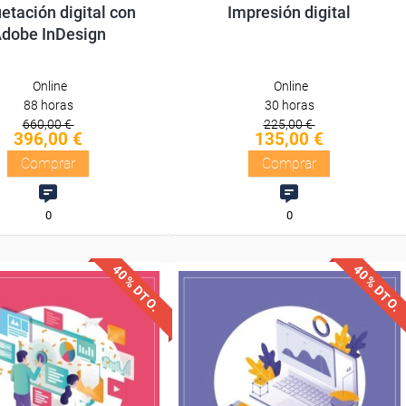
tación digital con
Impresión digital
dobe InDesign
Online
Online
88 horas
30 horas
660,00 €
225,00 €
396,00 €
135,00 €
Comprar
Comprar
0
0
40% DTO.
40% DTO.
uentos especiales
Descuentos especiales
quisitos de acceso
Sin requisitos de acceso