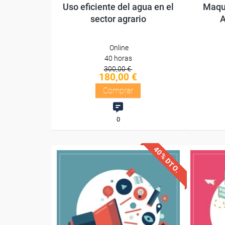
Uso eficiente del agua en el
Maque
sector agrario
A
Online
40 horas
300,00 €
180,00 €
Comprar
0
40% DTO.
Descuentos especiales
Desc
Sin requisitos de acceso
Sin re