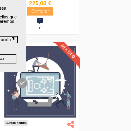
225,00 €
 sea
Comprar
ellas que
izaremos
0
◮
ración
40% DTO.
ar
Descuentos especiales
Sin requisitos de acceso
Diploma
Compra segura
Cursos Femxa