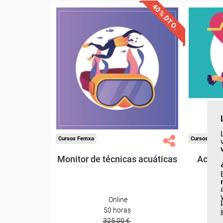
40% DTO.
Descuentos especiales
Desc
Sin requisitos de acceso
Sin re
Diploma
Compra segura
Cursos Femxa
Cursos Fem
Monitor de técnicas acuáticas
Actuac
pr
Online
50 horas
325,00 €