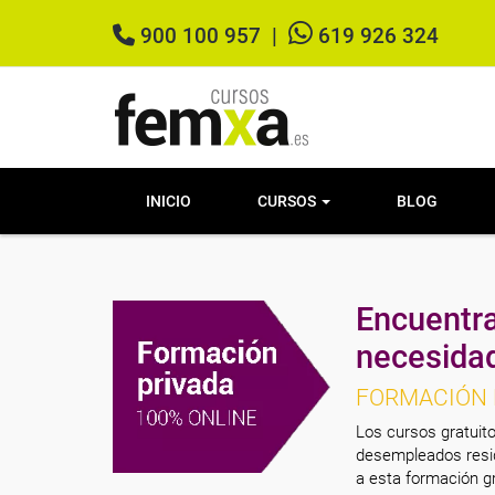
900 100 957
|
619 926 324
INICIO
CURSOS
BLOG
Encuentra
necesida
FORMACIÓN 
Los cursos gratuito
desempleados resid
a esta formación gr