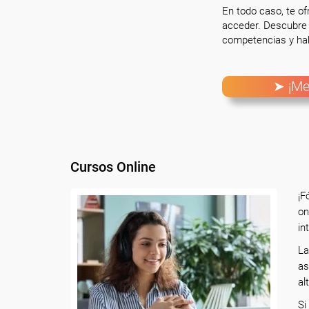
En todo caso, te o
acceder. Descubre 
competencias y hab
➤ ¡Me
Cursos Online
¡F
on
in
La
as
al
Si