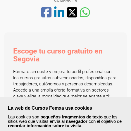
COMPARTIR
Escoge tu curso gratuito en
Segovia
Fórmate sin coste y mejora tu perfil profesional con
los cursos gratuitos subvencionados, disponibles para
trabajadores, autónomos y personas desempleadas.
Accede a una amplia oferta formativa en sectores
clave y elige la modalidad que mejor se adapte a ti:
online, presencial o mixta.
La web de Cursos Femxa usa cookies
Los cursos abarcan múltiples áreas profesionales:
Las cookies son
pequeños fragmentos de texto
que los
ofimática, marketing digital, idiomas, recursos
sitios web que visitas envía al
navegador
con el objetivo de
humanos, atención al cliente, logística, sanidad,
recordar información sobre tu visita
.
comercio, informática, diseño gráfico y web, y gestión