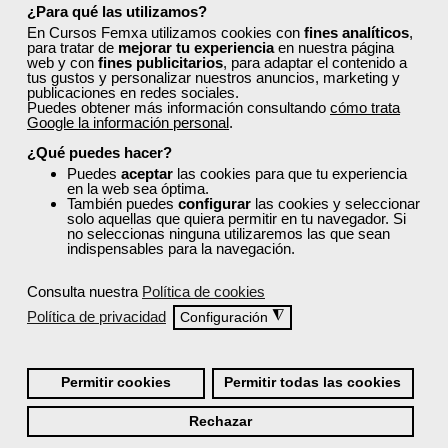
¿Para qué las utilizamos?
empresarial, entre muchas otras. Todos los
En Cursos Femxa utilizamos cookies con
fines analíticos
,
programas están actualizados con contenidos
para tratar de
mejorar tu experiencia
en nuestra página
prácticos y enfocados en las necesidades reales del
web y con
fines publicitarios
, para adaptar el contenido a
tus gustos y personalizar nuestros anuncios, marketing y
mercado laboral.
publicaciones en redes sociales.
Puedes obtener más información consultando
cómo trata
Descubre cursos tan útiles como:
Google la información personal
.
Decoración y escaparatismo
¿Qué puedes hacer?
Analítica web en el sector comercio
Puedes
aceptar
las cookies para que tu experiencia
Técnicas de venta
en la web sea óptima.
También puedes
configurar
las cookies y seleccionar
Normativa de calidad alimentaria BCR: última
solo aquellas que quiera permitir en tu navegador. Si
versión
no seleccionas ninguna utilizaremos las que sean
Seguridad y expediente de producto
indispensables para la navegación.
Aplicación práctica básica de REVIT para
prefabricados
Consulta nuestra
Política de cookies
Política de privacidad
◮
Configuración
Todos ellos cuentan con acreditación oficial.
¿Cómo solicitar plaza en un
Permitir cookies
Permitir todas las cookies
curso de Femxa en Segovia?
Rechazar
Sigue los siguientes pasos: