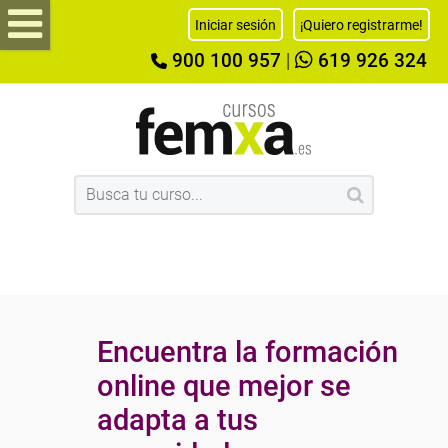
Iniciar sesión
¡Quiero registrarme!
900 100 957
|
619 926 324
Encuentra la formación
online que mejor se
adapta a tus