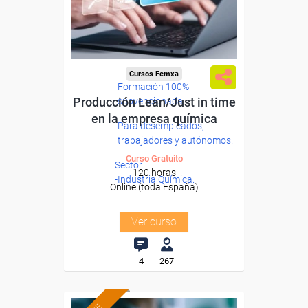
Cursos Femxa
Formación 100%
Producción Lean/Just in time
subvencionada.
en la empresa química
Para desempleados,
trabajadores y autónomos.
Curso Gratuito
Sector
120 horas
-Industria Química.
Online (toda España)
Ver curso
4
267