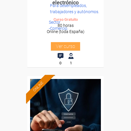
electrónico
Para desempleados,
trabajadores y autónomos.
Curso Gratuito
Sector
80 horas
-Comercio.
Online (toda España)
Ver curso
0
1
ONLINE