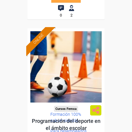
0
2
ONLINE
Cursos Femxa
Formación 100%
Programación del deporte en
subvencionada.
el ámbito escolar
Para desempleados,