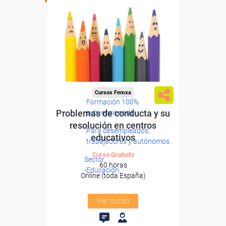
Cursos Femxa
Formación 100%
Problemas de conducta y su
subvencionada.
resolución en centros
Para desempleados,
educativos
trabajadores y autónomos.
Curso Gratuito
Sector
60 horas
-Educación.
Online (toda España)
Ver curso