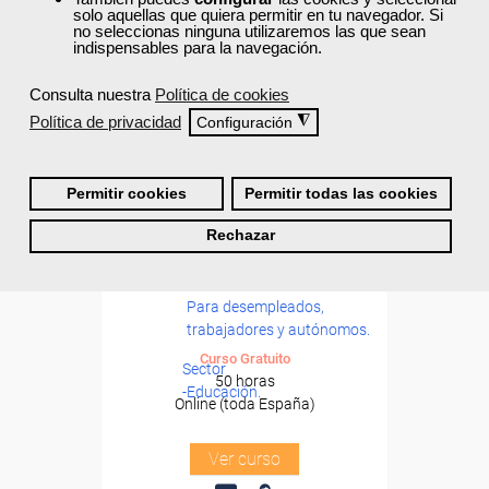
solo aquellas que quiera permitir en tu navegador. Si
no seleccionas ninguna utilizaremos las que sean
indispensables para la navegación.
Consulta nuestra
Política de cookies
Política de privacidad
◮
Configuración
Permitir cookies
Permitir todas las cookies
Cursos Femxa
Rechazar
Formación 100%
Lectoescritura
subvencionada.
Para desempleados,
trabajadores y autónomos.
Curso Gratuito
Sector
50 horas
-Educación.
Online (toda España)
Ver curso