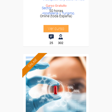
Curso Gratuito
Sector
50 horas
-Hosteleria y Turismo.
Online (toda España)
Ver curso
25
302
ONLINE