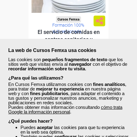
Cursos Femxa
Formación 100%
El servicio de comidas en
subvencionada.
centros sanitarios y
Para desempleados,
sociosanitarios
trabajadores y autónomos.
La web de Cursos Femxa usa cookies
Curso Gratuito
Las cookies son
pequeños fragmentos de texto
que los
Sector
100 horas
sitios web que visitas envía al
navegador
con el objetivo de
-Hosteleria y Turismo.
recordar información sobre tu visita
.
Online (toda España)
¿Para qué las utilizamos?
En Cursos Femxa utilizamos cookies con
fines analíticos
,
Ver curso
para tratar de
mejorar tu experiencia
en nuestra página
web y con
fines publicitarios
, para adaptar el contenido a
tus gustos y personalizar nuestros anuncios, marketing y
publicaciones en redes sociales.
69
128
Puedes obtener más información consultando
cómo trata
Google la información personal
.
¿Qué puedes hacer?
ONLINE
Puedes
aceptar
las cookies para que tu experiencia
en la web sea óptima.
También puedes
configurar
las cookies y seleccionar