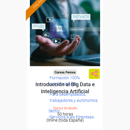
ONLINE
Cursos Femxa
Formación 100%
Introducción al Big Data e
subvencionada.
Inteligencia Artificial
Para desempleados,
trabajadores y autónomos.
Curso Gratuito
Sector
50 horas
-Servicios a las Empresas.
Online (toda España)