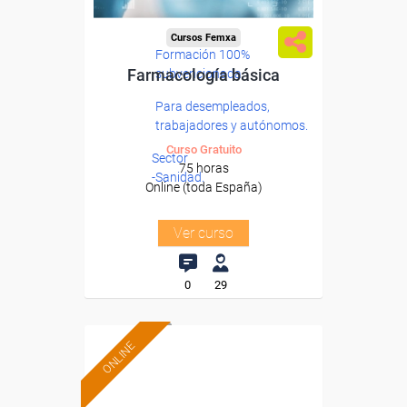
Cursos Femxa
Formación 100%
Farmacología básica
subvencionada.
Para desempleados,
trabajadores y autónomos.
Curso Gratuito
Sector
75 horas
-Sanidad.
Online (toda España)
Ver curso
0
29
ONLINE