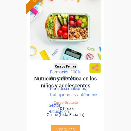
Cursos Femxa
Formación 100%
Nutrición y dietética en los
subvencionada.
niños y adolescentes
Para desempleados,
trabajadores y autónomos.
Curso Gratuito
Sector
40 horas
-Educación.
Online (toda España)
Ver curso