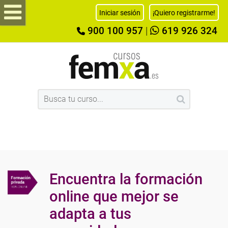
Iniciar sesión
¡Quiero registrarme!
900 100 957
|
619 926 324
Encuentra la formación
online que mejor se
adapta a tus