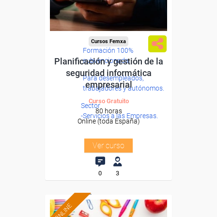
Cursos Femxa
Formación 100%
Planificación y gestión de la
subvencionada.
seguridad informática
Para desempleados,
empresarial
trabajadores y autónomos.
Curso Gratuito
Sector
80 horas
-Servicios a las Empresas.
Online (toda España)
Ver curso
0
3
ONLINE