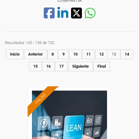
COMPARTIR
Resultados 145 - 156 de 732
Inicio
Anterior
8
9
10
11
12
13
14
15
16
17
Siguiente
Final
ONLINE