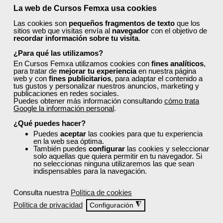
La web de Cursos Femxa usa cookies
¡Exprime al máximo Cursos Femxa!
Las cookies son
pequeños fragmentos de texto
que los
sitios web que visitas envía al
navegador
con el objetivo de
recordar información sobre tu visita
.
¿Para qué las utilizamos?
En Cursos Femxa utilizamos cookies con
fines analíticos
,
para tratar de
mejorar tu experiencia
en nuestra página
¿No encuentras el curso que estás
web y con
fines publicitarios
, para adaptar el contenido a
buscando?
tus gustos y personalizar nuestros anuncios, marketing y
publicaciones en redes sociales.
Puedes obtener más información consultando
cómo trata
Consulta a continuación nuestra
lista de cursos
Google la información personal
.
recomendados
y accede a la formación gratuita
¿Qué puedes hacer?
que te ayudará a impulsar tu carrera profesional
Puedes
aceptar
las cookies para que tu experiencia
o mejorar tu desarrollo personal.
en la web sea óptima.
También puedes
configurar
las cookies y seleccionar
solo aquellas que quiera permitir en tu navegador. Si
Cursos recomendados para el sector limpieza
no seleccionas ninguna utilizaremos las que sean
indispensables para la navegación.
Consulta nuestra
Política de cookies
Política de privacidad
◮
Configuración