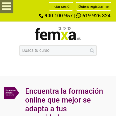
Iniciar sesión
¡Quiero registrarme!
900 100 957
|
619 926 324
Encuentra la formación
online que mejor se
adapta a tus