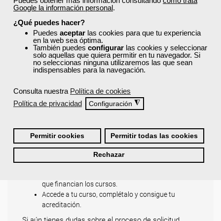
Puedes obtener más información consultando
cómo trata
todos los cursos disponibles y descubre la formación
Google la información personal
.
que mejor se adapta a tus objetivos profesionales.
¿Qué puedes hacer?
Puedes
aceptar
las cookies para que tu experiencia
¿Cómo solicitar plaza en un
en la web sea óptima.
También puedes
configurar
las cookies y seleccionar
curso de Femxa para mayores
solo aquellas que quiera permitir en tu navegador. Si
de 30 años?
no seleccionas ninguna utilizaremos las que sean
indispensables para la navegación.
Sigue los siguientes pasos:
Consulta nuestra
Política de cookies
Regístrate y cubre todos tus datos. Esto es
Política de privacidad
◮
Configuración
importante para comprobar que cumples todos los
requisitos de acceso a un curso.
Explora toda nuestra oferta formativa para
Permitir cookies
Permitir todas las cookies
encontrar el curso que mejor se adapte a tus
necesidades.
Rechazar
Solicita tu plaza y envía tu documentación o
confirma tus datos. Esto depende de las entidades
que financian los cursos.
Accede a tu curso, complétalo y consigue tu
acreditación.
Si aún tienes dudas sobre el proceso de solicitud,