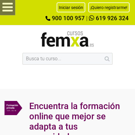
Iniciar sesión
¡Quiero registrarme!
900 100 957
|
619 926 324
Encuentra la formación
online que mejor se
adapta a tus