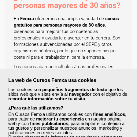
personas mayores de 30 años?
En
Femxa
ofrecemos una amplia variedad de
cursos
gratuitos para personas mayores de 30 años
,
diseñados para mejorar tus competencias
profesionales y ayudarte a avanzar en tu carrera. Son
formaciones subvencionadas por el SEPE y otros
organismos públicos, por lo que no suponen ningún
coste ni para el trabajador ni para la empresa.
Los cursos abarcan múltiples áreas profesionales:
programación, soft skills, inglés, recursos humanos,
word, finanzas, sanidad, alimentación, informática,
La web de Cursos Femxa usa cookies
electricidad, e inteligencia artificial
, entre muchas
Las cookies son
pequeños fragmentos de texto
que los
otras. Todos los programas están actualizados con
sitios web que visitas envía al
navegador
con el objetivo de
recordar información sobre tu visita
.
contenidos prácticos y enfocados en las necesidades
reales del mercado laboral.
¿Para qué las utilizamos?
En Cursos Femxa utilizamos cookies con
fines analíticos
,
Además, la modalidad
online
te permite estudiar a tu
para tratar de
mejorar tu experiencia
en nuestra página
ritmo, con flexibilidad horaria y acompañamiento
web y con
fines publicitarios
, para adaptar el contenido a
tutorial. También disponemos de cursos
presenciales
tus gustos y personalizar nuestros anuncios, marketing y
publicaciones en redes sociales.
y en aula virtual
, según la convocatoria. Consulta