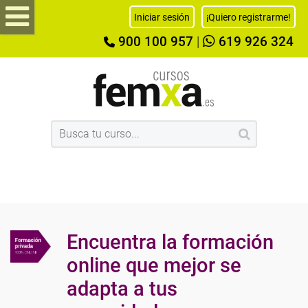
Iniciar sesión
¡Quiero registrarme!
900 100 957
|
619 926 324
Encuentra la formación
online que mejor se
adapta a tus