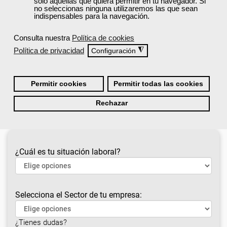
solo aquellas que quiera permitir en tu navegador. Si
Consulta a continuación nuestra
lista de cursos
no seleccionas ninguna utilizaremos las que sean
indispensables para la navegación.
recomendados
y accede a la formación gratuita
que te ayudará a impulsar tu carrera profesional
Consulta nuestra
Política de cookies
o mejorar tu desarrollo personal.
Política de privacidad
◮
Configuración
Cursos recomendados para el sector
construcción e industrias extractivas
Permitir cookies
Permitir todas las cookies
Rechazar
¿Cuál es tu situación laboral?
Selecciona el Sector de tu empresa:
¿Tienes dudas?