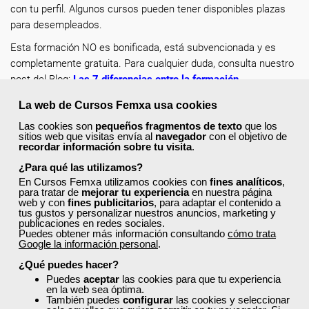
con tu perfil. Algunos cursos pueden tener disponibles plazas
para desempleados.
Esta formación NO es bonificada, está subvencionada y es
completamente gratuita. Para cualquier duda, consulta nuestro
post del Blog:
Las 7 diferencias entre la formación
subvencionada y la formación bonificada
.
La web de Cursos Femxa usa cookies
Recuerda completar tu perfil en la web con tus datos
Las cookies son
pequeños fragmentos de texto
que los
actualizados, de esta forma encontrarás más rápido los cursos
sitios web que visitas envía al
navegador
con el objetivo de
recordar información sobre tu visita
.
a los que puedes acceder y solicitar plaza en un clic.
¿Para qué las utilizamos?
¡Escoge tu curso favorito, solicita tu plaza y mejora como
En Cursos Femxa utilizamos cookies con
fines analíticos
,
profesional dentro de tu sector!
para tratar de
mejorar tu experiencia
en nuestra página
web y con
fines publicitarios
, para adaptar el contenido a
tus gustos y personalizar nuestros anuncios, marketing y
publicaciones en redes sociales.
Puedes obtener más información consultando
cómo trata
Google la información personal
.
¿Qué puedes hacer?
¿No encuentras el curso que estás
Puedes
aceptar
las cookies para que tu experiencia
buscando?
en la web sea óptima.
También puedes
configurar
las cookies y seleccionar