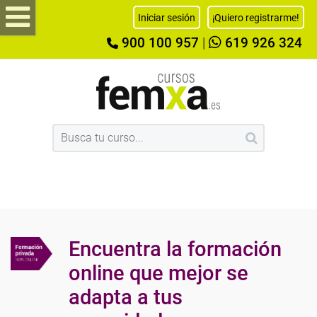
Iniciar sesión
¡Quiero registrarme!
900 100 957
|
619 926 324
Encuentra la formación
online que mejor se
adapta a tus