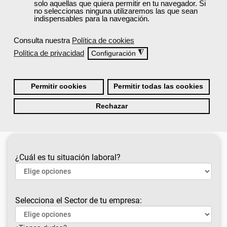
solo aquellas que quiera permitir en tu navegador. Si
no seleccionas ninguna utilizaremos las que sean
Consulta a continuación nuestra
lista de cursos
indispensables para la navegación.
recomendados
y accede a la formación gratuita
que te ayudará a impulsar tu carrera profesional
Consulta nuestra
Política de cookies
o mejorar tu desarrollo personal.
Política de privacidad
◮
Configuración
Cursos recomendados para el sector
hostelería y turismo
Permitir cookies
Permitir todas las cookies
Rechazar
¿Cuál es tu situación laboral?
Selecciona el Sector de tu empresa: