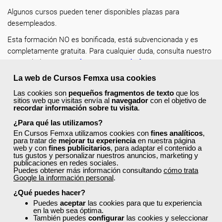
Algunos cursos pueden tener disponibles plazas para
desempleados.
Esta formación NO es bonificada, está subvencionada y es
completamente gratuita. Para cualquier duda, consulta nuestro
post del Blog:
Las 7 diferencias entre la formación
subvencionada y la formación bonificada
.
La web de Cursos Femxa usa cookies
Recuerda completar tu perfil en la web con tus datos
Las cookies son
pequeños fragmentos de texto
que los
sitios web que visitas envía al
navegador
con el objetivo de
actualizados, de esta forma encontrarás más rápido los cursos
recordar información sobre tu visita
.
a los que puedes acceder y solicitar plaza en un clic.
¿Para qué las utilizamos?
¡Escoge tu curso favorito, solicita tu plaza y mejora como
En Cursos Femxa utilizamos cookies con
fines analíticos
,
profesional dentro de tu sector!
para tratar de
mejorar tu experiencia
en nuestra página
web y con
fines publicitarios
, para adaptar el contenido a
tus gustos y personalizar nuestros anuncios, marketing y
publicaciones en redes sociales.
Puedes obtener más información consultando
cómo trata
Google la información personal
.
¿Qué puedes hacer?
¿No encuentras el curso que estás
Puedes
aceptar
las cookies para que tu experiencia
en la web sea óptima.
buscando?
También puedes
configurar
las cookies y seleccionar