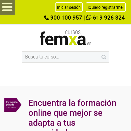
Iniciar sesión
¡Quiero registrarme!
900 100 957
|
619 926 324
Encuentra la formación
online que mejor se
adapta a tus