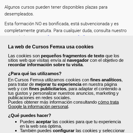
Algunos cursos pueden tener disponibles plazas para
desempleados.
Esta formación NO es bonificada, está subvencionada y es
completamente gratuita. Para cualquier duda, consulta nuestro
post del Blog:
Las 7 diferencias entre la formación
subvencionada y la formación bonificada
.
La web de Cursos Femxa usa cookies
Recuerda completar tu perfil en la web con tus datos
Las cookies son
pequeños fragmentos de texto
que los
sitios web que visitas envía al
navegador
con el objetivo de
actualizados, de esta forma encontrarás más rápido los cursos
recordar información sobre tu visita
.
a los que puedes acceder y solicitar plaza en un clic.
¿Para qué las utilizamos?
¡Escoge tu curso favorito, solicita tu plaza y mejora como
En Cursos Femxa utilizamos cookies con
fines analíticos
,
profesional dentro de tu sector!
para tratar de
mejorar tu experiencia
en nuestra página
web y con
fines publicitarios
, para adaptar el contenido a
tus gustos y personalizar nuestros anuncios, marketing y
publicaciones en redes sociales.
Puedes obtener más información consultando
cómo trata
Google la información personal
.
¿Qué puedes hacer?
¿No encuentras el curso que estás
Puedes
aceptar
las cookies para que tu experiencia
en la web sea óptima.
buscando?
También puedes
configurar
las cookies y seleccionar