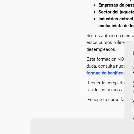
Empresas de pasta
Sector del juguet
Industrias extract
exclusivista de l
Si eres autónomo o está
estos cursos online enca
desempleados.
Esta formación NO es bo
duda, consulta nuestro p
formación bonificada
.
Recuerda completar tu p
rápido los cursos a los 
¡Escoge tu curso favorit