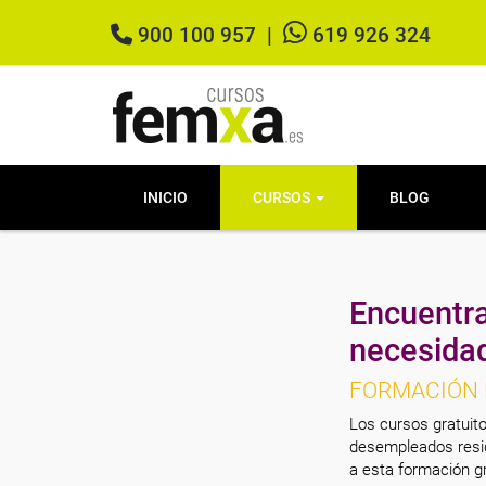
900 100 957
|
619 926 324
INICIO
CURSOS
BLOG
Encuentra
necesida
FORMACIÓN 
Los cursos gratuito
desempleados resid
a esta formación gr