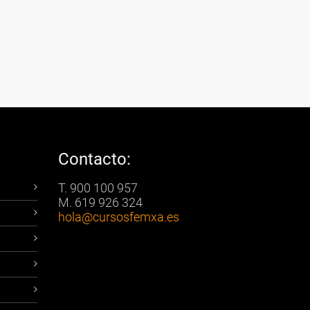
Contacto:
T. 900 100 957
M. 619 926 324
hola
@cursosfemxa.es