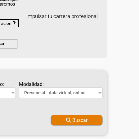
izaremos
e ayudará a impulsar tu carrera profesional
◮
ración
ar
o:
Modalidad:
Buscar