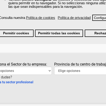
¿No encuentras el curso que estás buscando?
quiera permitir en tu navegador. Si no seleccionas ninguna util
las que sean indispensables para la navegación.
 cursos recomendados
y accede a la formación gratuita que t
o mejorar tu desarrollo personal.
Consulta nuestra
Política de cookies
Política de privacidad
Configu
Cursos recomendados para el sector industria química
Permitir cookies
Permitir todas las cookies
Rechaz
ona el Sector de tu empresa:
Provincia de tu centro de trabaj
 dudas?
a tu sector profesional