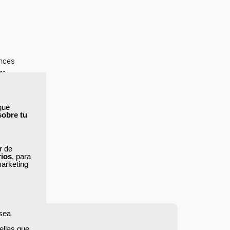
onces
ra
lquier
que
la
sobre tu
ás más
ar de
rios
, para
marketing
 sea
ellas que