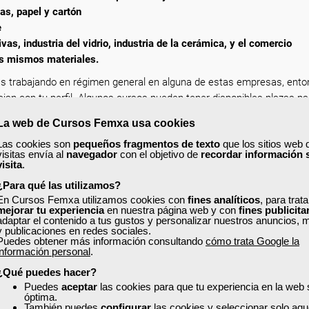
s, papel y cartón
e
ivas, industria del vidrio, industria de la cerámica, y el comercio
os mismos materiales.
s trabajando en régimen general en alguna de estas empresas, ent
jan con tu perfil. Algunos cursos pueden tener disponibles plazas pa
La web de Cursos Femxa usa cookies
nificada, está subvencionada y es completamente gratuita. Para cua
Las cookies son
pequeños fragmentos de texto
que los sitios web 
ost del Blog:
Las 7 diferencias entre la formación subvencionada y 
visitas envía al
navegador
con el objetivo de
recordar información 
visita
.
¿Para qué las utilizamos?
erfil en la web con tus datos actualizados, de esta forma encontrar
En Cursos Femxa utilizamos cookies con
fines analíticos
, para trat
que puedes acceder y solicitar plaza en un clic.
mejorar tu experiencia
en nuestra página web y con
fines publicita
adaptar el contenido a tus gustos y personalizar nuestros anuncios, 
o, solicita tu plaza y mejora como profesional dentro de tu sector!
y publicaciones en redes sociales.
Puedes obtener más información consultando
cómo trata Google la
información personal
.
¿Qué puedes hacer?
Puedes
aceptar
las cookies para que tu experiencia en la web
óptima.
También puedes
configurar
las cookies y seleccionar solo aqu